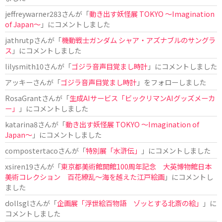
jeffreywarner283
さんが「
動き出す妖怪展 TOKYO 〜Imagination
of Japan〜
」にコメントしました
jathrutp
さんが「
機動戦士ガンダム シャア・アズナブルのサングラ
ス
」にコメントしました
lilysmith10
さんが「
ゴジラ音声目覚まし時計
」にコメントしました
アッキー
さんが「
ゴジラ音声目覚まし時計
」をフォローしました
RosaGrant
さんが「
生成AIサービス「ビックリマンAIグッズメーカ
ー」
」にコメントしました
katarina8
さんが「
動き出す妖怪展 TOKYO 〜Imagination of
Japan〜
」にコメントしました
compostertaco
さんが「
特別展「水滸伝」
」にコメントしました
xsiren19
さんが「
東京都美術館開館100周年記念 大英博物館日本
美術コレクション 百花繚乱～海を越えた江戸絵画
」にコメントし
ました
dollsgl
さんが「
企画展「浮世絵百物語 ゾッとする北斎の絵」
」に
コメントしました