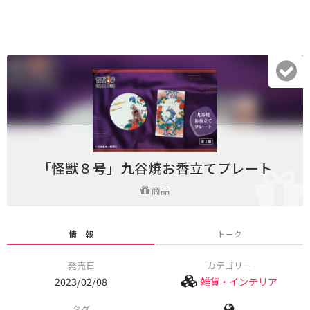
「怪獣８号」九谷焼お香立てプレート
商品
情 報
トーク
発売日
カテゴリー
2023/02/08
雑貨・インテリア
タグ