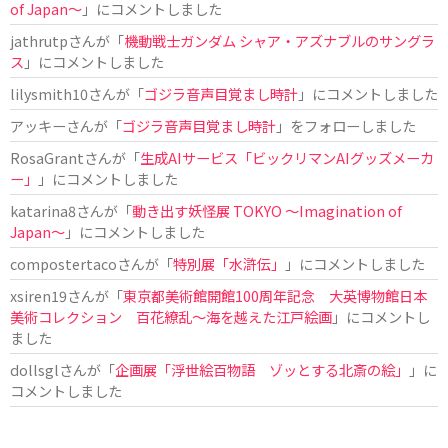
of Japan〜
」にコメントしました
jathrutp
さんが「
機動戦士ガンダム シャア・アズナブルのサングラ
ス
」にコメントしました
lilysmith10
さんが「
ゴジラ音声目覚まし時計
」にコメントしました
アッキー
さんが「
ゴジラ音声目覚まし時計
」をフォローしました
RosaGrant
さんが「
生成AIサービス「ビックリマンAIグッズメーカ
ー」
」にコメントしました
katarina8
さんが「
動き出す妖怪展 TOKYO 〜Imagination of
Japan〜
」にコメントしました
compostertaco
さんが「
特別展「水滸伝」
」にコメントしました
xsiren19
さんが「
東京都美術館開館100周年記念 大英博物館日本
美術コレクション 百花繚乱～海を越えた江戸絵画
」にコメントし
ました
dollsgl
さんが「
企画展「浮世絵百物語 ゾッとする北斎の絵」
」に
コメントしました