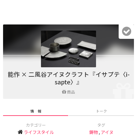
能作 × 二風谷アイヌクラフト『イサプテ〈i-
sapte〉』
商品
情 報
トーク
カテゴリー
タグ
ライフスタイル
鋳物
,
アイヌ