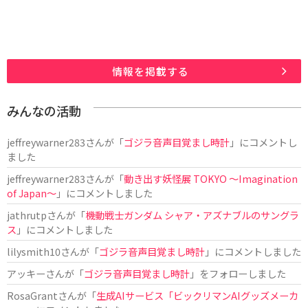
情報を掲載する
みんなの活動
jeffreywarner283
さんが「
ゴジラ音声目覚まし時計
」にコメントし
ました
jeffreywarner283
さんが「
動き出す妖怪展 TOKYO 〜Imagination
of Japan〜
」にコメントしました
jathrutp
さんが「
機動戦士ガンダム シャア・アズナブルのサングラ
ス
」にコメントしました
lilysmith10
さんが「
ゴジラ音声目覚まし時計
」にコメントしました
アッキー
さんが「
ゴジラ音声目覚まし時計
」をフォローしました
RosaGrant
さんが「
生成AIサービス「ビックリマンAIグッズメーカ