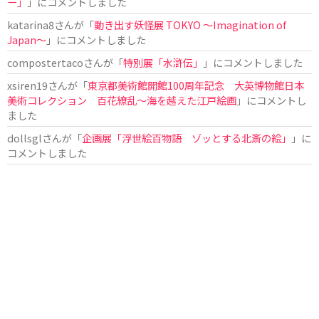
ー」
」にコメントしました
katarina8
さんが「
動き出す妖怪展 TOKYO 〜Imagination of
Japan〜
」にコメントしました
compostertaco
さんが「
特別展「水滸伝」
」にコメントしました
xsiren19
さんが「
東京都美術館開館100周年記念 大英博物館日本
美術コレクション 百花繚乱～海を越えた江戸絵画
」にコメントし
ました
dollsgl
さんが「
企画展「浮世絵百物語 ゾッとする北斎の絵」
」に
コメントしました