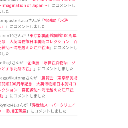
Imagination of Japan〜
」にコメントし
ました
ompostertaco
さんが「
特別展「水滸
伝」
」にコメントしました
siren19
さんが「
東京都美術館開館100周年
記念 大英博物館日本美術コレクション 百
花繚乱～海を越えた江戸絵画
」にコメントし
ました
ollsgl
さんが「
企画展「浮世絵百物語 ゾ
ッとする北斎の絵」
」にコメントしました
eggVikutong
さんが「
展覧会「東京都美術
館開館100周年記念 大英博物館日本美術コ
レクション 百花繚乱〜海を越えた江戸絵
画」
」にコメントしました
kynko41
さんが「
浮世絵スーパークリエイ
ター 歌川国芳展
」にコメントしました