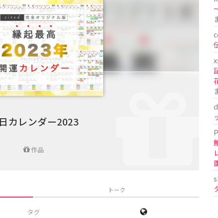
〜
c
x
d
日カレンダー2023
P
作品
s
トーク
タグ