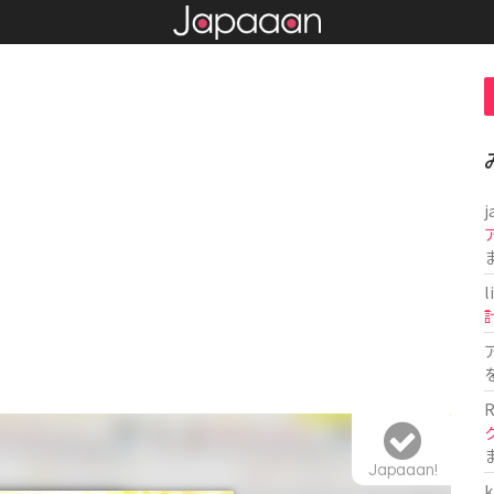
j
l
R
Japaaan!
k