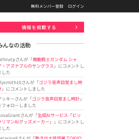
無料メンバー登録
ログイン
情報を掲載する
みんなの活動
athrutp
さんが「
機動戦士ガンダム シャ
ア・アズナブルのサングラス
」にコメントし
ました
ilysmith10
さんが「
ゴジラ音声目覚まし時
計
」にコメントしました
アッキー
さんが「
ゴジラ音声目覚まし時計
」
をフォローしました
osaGrant
さんが「
生成AIサービス「ビッ
クリマンAIグッズメーカー」
」にコメントし
ました
atarina8
さんが「
動き出す妖怪展 TOKYO