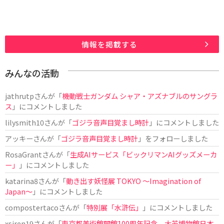
情報を掲載する
みんなの活動
jathrutp
さんが「
機動戦士ガンダム シャア・アズナブルのサングラ
ス
」にコメントしました
lilysmith10
さんが「
ゴジラ音声目覚まし時計
」にコメントしました
アッキー
さんが「
ゴジラ音声目覚まし時計
」をフォローしました
RosaGrant
さんが「
生成AIサービス「ビックリマンAIグッズメーカ
ー」
」にコメントしました
katarina8
さんが「
動き出す妖怪展 TOKYO 〜Imagination of
Japan〜
」にコメントしました
compostertaco
さんが「
特別展「水滸伝」
」にコメントしました
xsiren19
さんが「
東京都美術館開館100周年記念 大英博物館日本