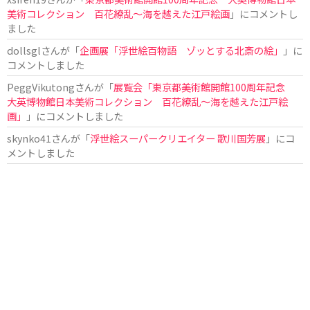
美術コレクション 百花繚乱～海を越えた江戸絵画
」にコメントし
ました
dollsgl
さんが「
企画展「浮世絵百物語 ゾッとする北斎の絵」
」に
コメントしました
PeggVikutong
さんが「
展覧会「東京都美術館開館100周年記念
大英博物館日本美術コレクション 百花繚乱〜海を越えた江戸絵
画」
」にコメントしました
skynko41
さんが「
浮世絵スーパークリエイター 歌川国芳展
」にコ
メントしました