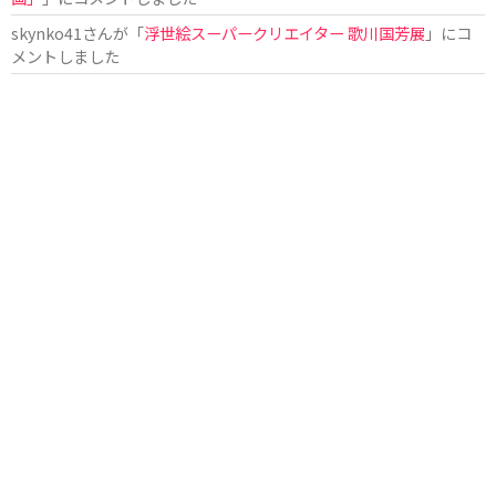
skynko41
さんが「
浮世絵スーパークリエイター 歌川国芳展
」にコ
メントしました