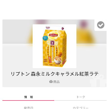
リプトン 森永ミルクキャラメル紅茶ラテ
商品
情 報
トーク
発売日
カテゴリー