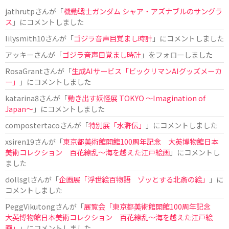
jathrutp
さんが「
機動戦士ガンダム シャア・アズナブルのサングラ
ス
」にコメントしました
lilysmith10
さんが「
ゴジラ音声目覚まし時計
」にコメントしました
アッキー
さんが「
ゴジラ音声目覚まし時計
」をフォローしました
RosaGrant
さんが「
生成AIサービス「ビックリマンAIグッズメーカ
ー」
」にコメントしました
katarina8
さんが「
動き出す妖怪展 TOKYO 〜Imagination of
Japan〜
」にコメントしました
compostertaco
さんが「
特別展「水滸伝」
」にコメントしました
xsiren19
さんが「
東京都美術館開館100周年記念 大英博物館日本
美術コレクション 百花繚乱～海を越えた江戸絵画
」にコメントし
ました
dollsgl
さんが「
企画展「浮世絵百物語 ゾッとする北斎の絵」
」に
コメントしました
PeggVikutong
さんが「
展覧会「東京都美術館開館100周年記念
大英博物館日本美術コレクション 百花繚乱〜海を越えた江戸絵
画」
」にコメントしました