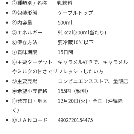
②種類別 / 名称 乳飲料
③包装形態 ゲーブルトップ
④内容量 500ml
⑤エネルギー 91kcal(200ml当たり)
⑥保存方法 要冷蔵10℃以下
⑦賞味期限 15日間
⑧主要ターゲット キャラメル好きで、キャラメル
やミルクの甘さでリフレッシュしたい方
⑨主要売場 コンビニエンスストア、量販店
⑩希望小売価格 155円（税別）
⑪発売日・地区 12月20日(火)・全国（沖縄除
く）
⑫ＪＡＮコード 4902720154475