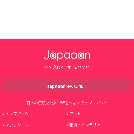
日本の文化と ”今” をつなぐ！
Japaaan
MAGAZINE
日本の伝統文化と"今"をつなぐウェブマガジン
トップページ
アート
ファッション
雑貨・インテリア