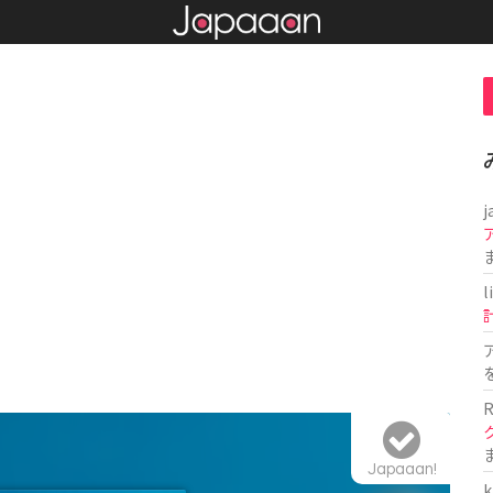
j
l
R
Japaaan!
k