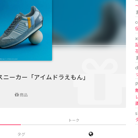
〜
c
x
d
スニーカー「アイムドラえもん」
P
商品
s
トーク
タグ