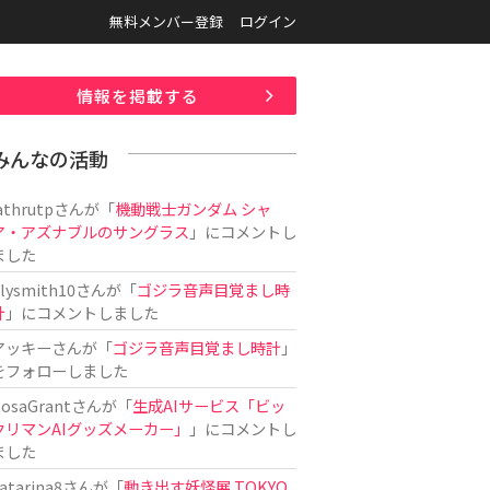
無料メンバー登録
ログイン
情報を掲載する
みんなの活動
athrutp
さんが「
機動戦士ガンダム シャ
ア・アズナブルのサングラス
」にコメントし
ました
ilysmith10
さんが「
ゴジラ音声目覚まし時
計
」にコメントしました
アッキー
さんが「
ゴジラ音声目覚まし時計
」
をフォローしました
osaGrant
さんが「
生成AIサービス「ビッ
クリマンAIグッズメーカー」
」にコメントし
ました
atarina8
さんが「
動き出す妖怪展 TOKYO