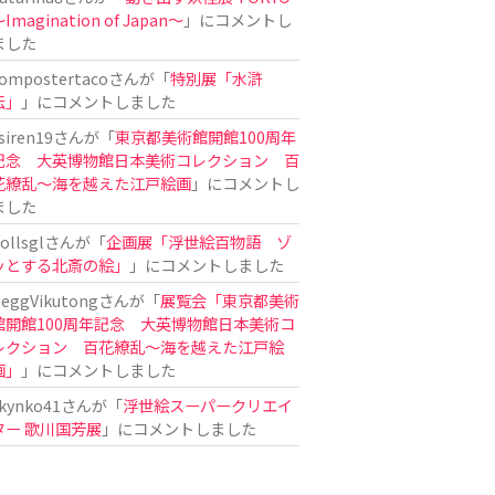
Imagination of Japan〜
」にコメントし
ました
ompostertaco
さんが「
特別展「水滸
伝」
」にコメントしました
siren19
さんが「
東京都美術館開館100周年
記念 大英博物館日本美術コレクション 百
花繚乱～海を越えた江戸絵画
」にコメントし
ました
ollsgl
さんが「
企画展「浮世絵百物語 ゾ
ッとする北斎の絵」
」にコメントしました
eggVikutong
さんが「
展覧会「東京都美術
館開館100周年記念 大英博物館日本美術コ
レクション 百花繚乱〜海を越えた江戸絵
画」
」にコメントしました
kynko41
さんが「
浮世絵スーパークリエイ
ター 歌川国芳展
」にコメントしました