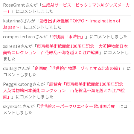
RosaGrant
さんが「
生成AIサービス「ビックリマンAIグッズメーカ
ー」
」にコメントしました
katarina8
さんが「
動き出す妖怪展 TOKYO 〜Imagination of
Japan〜
」にコメントしました
compostertaco
さんが「
特別展「水滸伝」
」にコメントしました
xsiren19
さんが「
東京都美術館開館100周年記念 大英博物館日本
美術コレクション 百花繚乱～海を越えた江戸絵画
」にコメントし
ました
dollsgl
さんが「
企画展「浮世絵百物語 ゾッとする北斎の絵」
」に
コメントしました
PeggVikutong
さんが「
展覧会「東京都美術館開館100周年記念
大英博物館日本美術コレクション 百花繚乱〜海を越えた江戸絵
画」
」にコメントしました
skynko41
さんが「
浮世絵スーパークリエイター 歌川国芳展
」にコ
メントしました