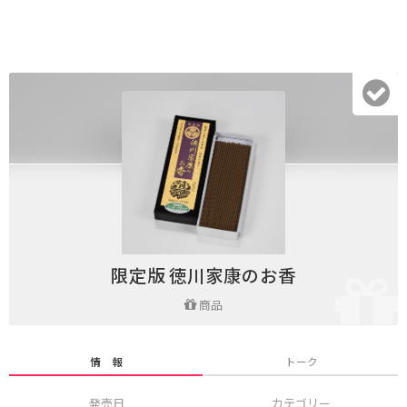
限定版 徳川家康のお香
商品
情 報
トーク
発売日
カテゴリー