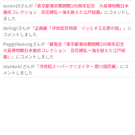
xsiren19
さんが「
東京都美術館開館100周年記念 大英博物館日本
美術コレクション 百花繚乱～海を越えた江戸絵画
」にコメントし
ました
dollsgl
さんが「
企画展「浮世絵百物語 ゾッとする北斎の絵」
」に
コメントしました
PeggVikutong
さんが「
展覧会「東京都美術館開館100周年記念
大英博物館日本美術コレクション 百花繚乱〜海を越えた江戸絵
画」
」にコメントしました
skynko41
さんが「
浮世絵スーパークリエイター 歌川国芳展
」にコ
メントしました