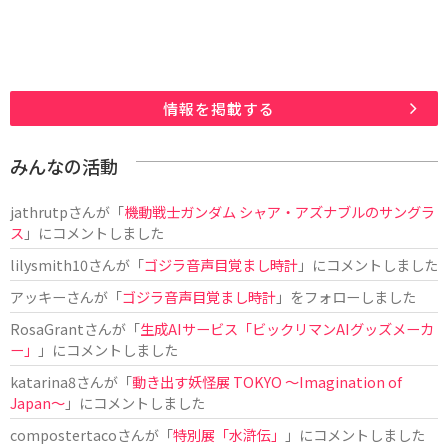
情報を掲載する
みんなの活動
jathrutp
さんが「
機動戦士ガンダム シャア・アズナブルのサングラ
ス
」にコメントしました
lilysmith10
さんが「
ゴジラ音声目覚まし時計
」にコメントしました
アッキー
さんが「
ゴジラ音声目覚まし時計
」をフォローしました
RosaGrant
さんが「
生成AIサービス「ビックリマンAIグッズメーカ
ー」
」にコメントしました
katarina8
さんが「
動き出す妖怪展 TOKYO 〜Imagination of
Japan〜
」にコメントしました
compostertaco
さんが「
特別展「水滸伝」
」にコメントしました