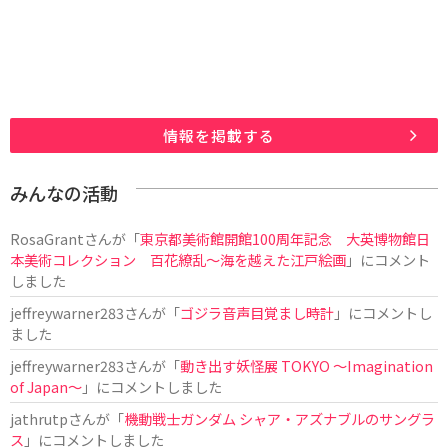
情報を掲載する
みんなの活動
RosaGrant
さんが「
東京都美術館開館100周年記念 大英博物館日
本美術コレクション 百花繚乱～海を越えた江戸絵画
」にコメント
しました
jeffreywarner283
さんが「
ゴジラ音声目覚まし時計
」にコメントし
ました
jeffreywarner283
さんが「
動き出す妖怪展 TOKYO 〜Imagination
of Japan〜
」にコメントしました
jathrutp
さんが「
機動戦士ガンダム シャア・アズナブルのサングラ
ス
」にコメントしました