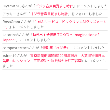
lilysmith10
さんが「
ゴジラ音声目覚まし時計
」にコメントしました
アッキー
さんが「
ゴジラ音声目覚まし時計
」をフォローしました
RosaGrant
さんが「
生成AIサービス「ビックリマンAIグッズメーカ
ー」
」にコメントしました
katarina8
さんが「
動き出す妖怪展 TOKYO 〜Imagination of
Japan〜
」にコメントしました
compostertaco
さんが「
特別展「水滸伝」
」にコメントしました
xsiren19
さんが「
東京都美術館開館100周年記念 大英博物館日本
美術コレクション 百花繚乱～海を越えた江戸絵画
」にコメントし
ました