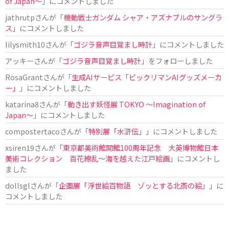
of Japan〜
」にコメントしました
jathrutp
さんが「
機動戦士ガンダム シャア・アズナブルのサングラ
ス
」にコメントしました
lilysmith10
さんが「
ゴジラ音声目覚まし時計
」にコメントしました
アッキー
さんが「
ゴジラ音声目覚まし時計
」をフォローしました
RosaGrant
さんが「
生成AIサービス「ビックリマンAIグッズメーカ
ー」
」にコメントしました
katarina8
さんが「
動き出す妖怪展 TOKYO 〜Imagination of
Japan〜
」にコメントしました
compostertaco
さんが「
特別展「水滸伝」
」にコメントしました
xsiren19
さんが「
東京都美術館開館100周年記念 大英博物館日本
美術コレクション 百花繚乱～海を越えた江戸絵画
」にコメントし
ました
dollsgl
さんが「
企画展「浮世絵百物語 ゾッとする北斎の絵」
」に
コメントしました