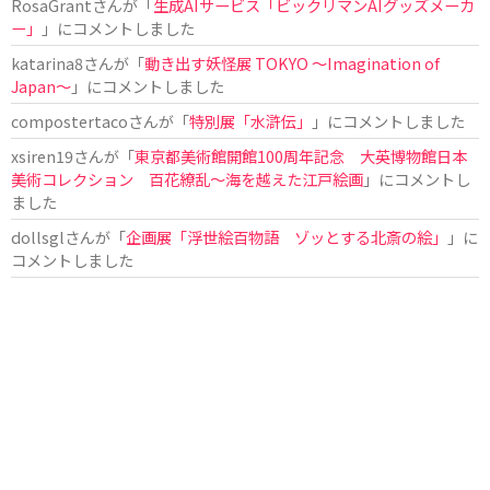
RosaGrant
さんが「
生成AIサービス「ビックリマンAIグッズメーカ
ー」
」にコメントしました
katarina8
さんが「
動き出す妖怪展 TOKYO 〜Imagination of
Japan〜
」にコメントしました
compostertaco
さんが「
特別展「水滸伝」
」にコメントしました
xsiren19
さんが「
東京都美術館開館100周年記念 大英博物館日本
美術コレクション 百花繚乱～海を越えた江戸絵画
」にコメントし
ました
dollsgl
さんが「
企画展「浮世絵百物語 ゾッとする北斎の絵」
」に
コメントしました