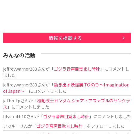
情報を掲載する
みんなの活動
jeffreywarner283
さんが「
ゴジラ音声目覚まし時計
」にコメントし
ました
jeffreywarner283
さんが「
動き出す妖怪展 TOKYO 〜Imagination
of Japan〜
」にコメントしました
jathrutp
さんが「
機動戦士ガンダム シャア・アズナブルのサングラ
ス
」にコメントしました
lilysmith10
さんが「
ゴジラ音声目覚まし時計
」にコメントしました
アッキー
さんが「
ゴジラ音声目覚まし時計
」をフォローしました