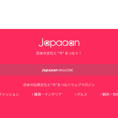
日本の文化と ”今” をつなぐ！
Japaaan
MAGAZINE
日本の伝統文化と"今"をつなぐウェブマガジン
ファッション
雑貨・インテリア
グルメ
観光・地