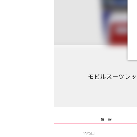
モビルスーツレッ
情 報
発売日