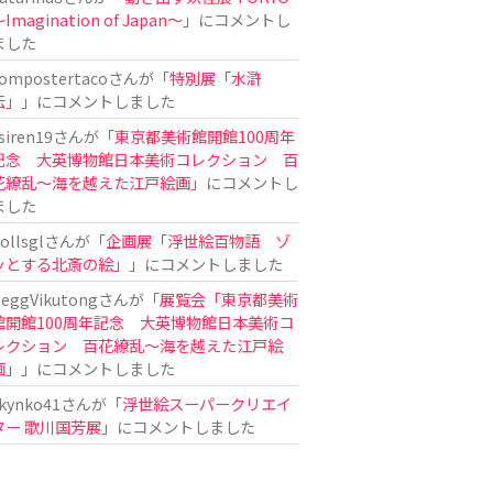
Imagination of Japan〜
」にコメントし
ました
ompostertaco
さんが「
特別展「水滸
伝」
」にコメントしました
siren19
さんが「
東京都美術館開館100周年
記念 大英博物館日本美術コレクション 百
花繚乱～海を越えた江戸絵画
」にコメントし
ました
ollsgl
さんが「
企画展「浮世絵百物語 ゾ
ッとする北斎の絵」
」にコメントしました
eggVikutong
さんが「
展覧会「東京都美術
館開館100周年記念 大英博物館日本美術コ
レクション 百花繚乱〜海を越えた江戸絵
画」
」にコメントしました
kynko41
さんが「
浮世絵スーパークリエイ
ター 歌川国芳展
」にコメントしました