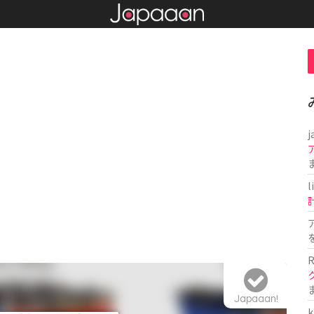
j
l
R
Japaaan!
k