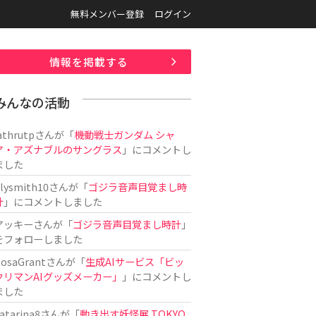
無料メンバー登録
ログイン
情報を掲載する
みんなの活動
athrutp
さんが「
機動戦士ガンダム シャ
ア・アズナブルのサングラス
」にコメントし
ました
ilysmith10
さんが「
ゴジラ音声目覚まし時
計
」にコメントしました
アッキー
さんが「
ゴジラ音声目覚まし時計
」
をフォローしました
osaGrant
さんが「
生成AIサービス「ビッ
クリマンAIグッズメーカー」
」にコメントし
ました
atarina8
さんが「
動き出す妖怪展 TOKYO