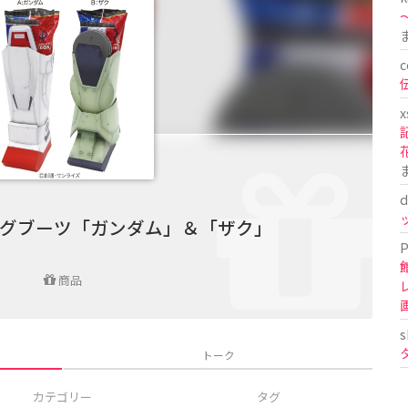
〜
c
x
d
グブーツ「ガンダム」＆「ザク」
P
商品
s
トーク
カテゴリー
タグ