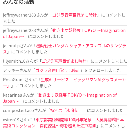
みんなの活動
jeffreywarner283
さんが「
ゴジラ音声目覚まし時計
」にコメントし
ました
jeffreywarner283
さんが「
動き出す妖怪展 TOKYO 〜Imagination
of Japan〜
」にコメントしました
jathrutp
さんが「
機動戦士ガンダム シャア・アズナブルのサングラ
ス
」にコメントしました
lilysmith10
さんが「
ゴジラ音声目覚まし時計
」にコメントしました
アッキー
さんが「
ゴジラ音声目覚まし時計
」をフォローしました
RosaGrant
さんが「
生成AIサービス「ビックリマンAIグッズメーカ
ー」
」にコメントしました
katarina8
さんが「
動き出す妖怪展 TOKYO 〜Imagination of
Japan〜
」にコメントしました
compostertaco
さんが「
特別展「水滸伝」
」にコメントしました
xsiren19
さんが「
東京都美術館開館100周年記念 大英博物館日本
美術コレクション 百花繚乱～海を越えた江戸絵画
」にコメントし