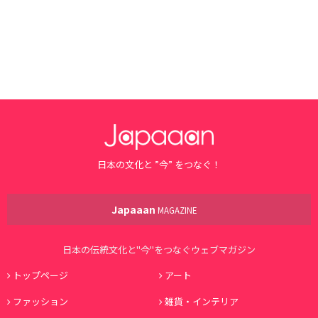
日本の文化と ”今” をつなぐ！
Japaaan
MAGAZINE
日本の伝統文化と"今"をつなぐウェブマガジン
トップページ
アート
ファッション
雑貨・インテリア