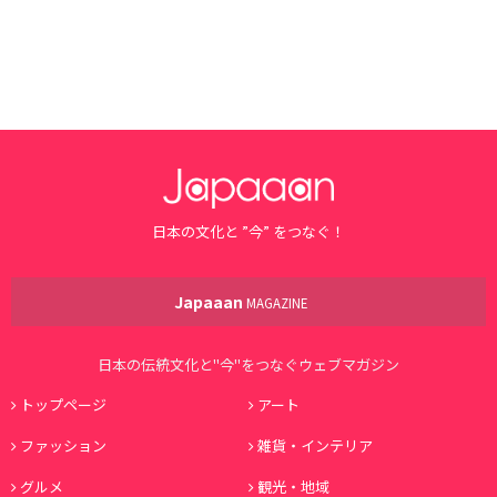
日本の文化と ”今” をつなぐ！
Japaaan
MAGAZINE
日本の伝統文化と"今"をつなぐウェブマガジン
トップページ
アート
ファッション
雑貨・インテリア
グルメ
観光・地域