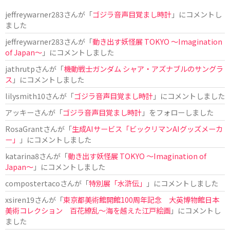
jeffreywarner283
さんが「
ゴジラ音声目覚まし時計
」にコメントし
ました
jeffreywarner283
さんが「
動き出す妖怪展 TOKYO 〜Imagination
of Japan〜
」にコメントしました
jathrutp
さんが「
機動戦士ガンダム シャア・アズナブルのサングラ
ス
」にコメントしました
lilysmith10
さんが「
ゴジラ音声目覚まし時計
」にコメントしました
アッキー
さんが「
ゴジラ音声目覚まし時計
」をフォローしました
RosaGrant
さんが「
生成AIサービス「ビックリマンAIグッズメーカ
ー」
」にコメントしました
katarina8
さんが「
動き出す妖怪展 TOKYO 〜Imagination of
Japan〜
」にコメントしました
compostertaco
さんが「
特別展「水滸伝」
」にコメントしました
xsiren19
さんが「
東京都美術館開館100周年記念 大英博物館日本
美術コレクション 百花繚乱～海を越えた江戸絵画
」にコメントし
ました