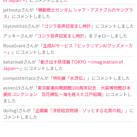
jathrutp
さんが「
機動戦士ガンダム シャア・アズナブルのサングラ
ス
」にコメントしました
lilysmith10
さんが「
ゴジラ音声目覚まし時計
」にコメントしました
アッキー
さんが「
ゴジラ音声目覚まし時計
」をフォローしました
RosaGrant
さんが「
生成AIサービス「ビックリマンAIグッズメーカ
ー」
」にコメントしました
katarina8
さんが「
動き出す妖怪展 TOKYO 〜Imagination of
Japan〜
」にコメントしました
compostertaco
さんが「
特別展「水滸伝」
」にコメントしました
xsiren19
さんが「
東京都美術館開館100周年記念 大英博物館日本
美術コレクション 百花繚乱～海を越えた江戸絵画
」にコメントし
ました
dollsgl
さんが「
企画展「浮世絵百物語 ゾッとする北斎の絵」
」に
コメントしました