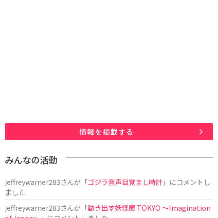
情報を掲載する
みんなの活動
jeffreywarner283
さんが「
ゴジラ音声目覚まし時計
」にコメントし
ました
jeffreywarner283
さんが「
動き出す妖怪展 TOKYO 〜Imagination
of Japan〜
」にコメントしました