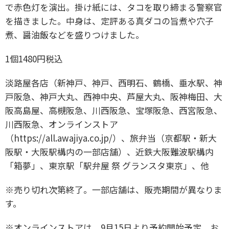
で赤色灯を演出。掛け紙には、タコを取り締まる警察官
を描きました。中身は、定評ある真ダコの旨煮や穴子
煮、醤油飯などを盛りつけました。
1個1480円税込
淡路屋各店（新神⼾、神⼾、⻄明⽯、鶴橋、垂⽔駅、神
⼾阪急、神⼾⼤丸、⻄神中央、芦屋⼤丸、阪神梅⽥、⼤
阪⾼島屋、⾼槻阪急、川⻄阪急、宝塚阪急、⻄宮阪急、
川⻄阪急、オンラインストア
（https://all.awajiya.co.jp/）、旅弁当（京都駅・新⼤
阪駅・⼤阪駅構内の⼀部店舗）、近鉄⼤阪難波駅構内
「箱夢」、東京駅「駅弁屋 祭 グランスタ東京」、他
※売り切れ次第終了。⼀部店舗は、販売期間が異なりま
す。
※オンラインストアは、9月15日より予約開始予定。お