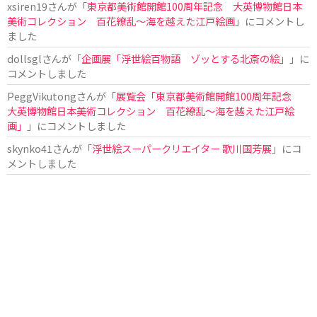
xsiren19
さんが「
東京都美術館開館100周年記念 大英博物館日本
美術コレクション 百花繚乱～海を越えた江戸絵画
」にコメントし
ました
dollsgl
さんが「
企画展「浮世絵百物語 ゾッとする北斎の絵」
」に
コメントしました
PeggVikutong
さんが「
展覧会「東京都美術館開館100周年記念
大英博物館日本美術コレクション 百花繚乱〜海を越えた江戸絵
画」
」にコメントしました
skynko41
さんが「
浮世絵スーパークリエイター 歌川国芳展
」にコ
メントしました