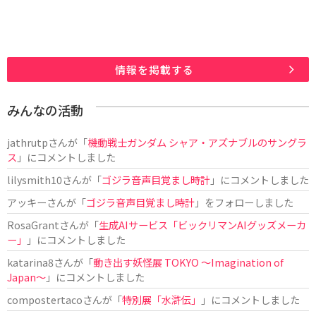
情報を掲載する
みんなの活動
jathrutp
さんが「
機動戦士ガンダム シャア・アズナブルのサングラ
ス
」にコメントしました
lilysmith10
さんが「
ゴジラ音声目覚まし時計
」にコメントしました
アッキー
さんが「
ゴジラ音声目覚まし時計
」をフォローしました
RosaGrant
さんが「
生成AIサービス「ビックリマンAIグッズメーカ
ー」
」にコメントしました
katarina8
さんが「
動き出す妖怪展 TOKYO 〜Imagination of
Japan〜
」にコメントしました
compostertaco
さんが「
特別展「水滸伝」
」にコメントしました