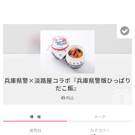
兵庫県警×淡路屋コラボ『兵庫県警版ひっぱり
だこ飯』
商品
情 報
トーク
発売日
カテゴリー