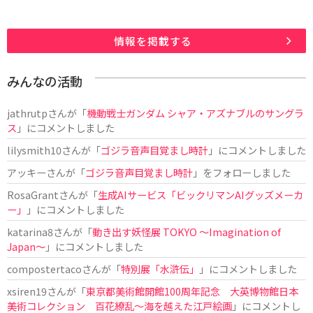
情報を掲載する
みんなの活動
jathrutp
さんが「
機動戦士ガンダム シャア・アズナブルのサングラ
ス
」にコメントしました
lilysmith10
さんが「
ゴジラ音声目覚まし時計
」にコメントしました
アッキー
さんが「
ゴジラ音声目覚まし時計
」をフォローしました
RosaGrant
さんが「
生成AIサービス「ビックリマンAIグッズメーカ
ー」
」にコメントしました
katarina8
さんが「
動き出す妖怪展 TOKYO 〜Imagination of
Japan〜
」にコメントしました
compostertaco
さんが「
特別展「水滸伝」
」にコメントしました
xsiren19
さんが「
東京都美術館開館100周年記念 大英博物館日本
美術コレクション 百花繚乱～海を越えた江戸絵画
」にコメントし