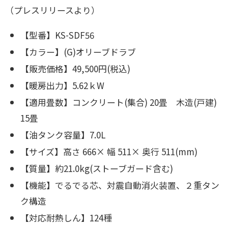
（プレスリリースより）
【型番】KS-SDF56
【カラー】(G)オリーブドラブ
【販売価格】49,500円(税込)
【暖房出力】5.62ｋW
【適用畳数】コンクリート(集合) 20畳 木造(戸建)
15畳
【油タンク容量】7.0L
【サイズ】高さ 666× 幅 511× 奥行 511(mm)
【質量】約21.0kg(ストーブガード含む)
【機能】でるでる芯、対震自動消火装置、２重タン
ク構造
【対応耐熱しん】124種