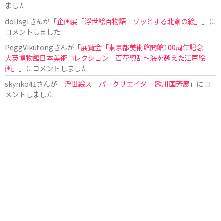
ました
dollsgl
さんが「
企画展「浮世絵百物語 ゾッとする北斎の絵」
」に
コメントしました
PeggVikutong
さんが「
展覧会「東京都美術館開館100周年記念
大英博物館日本美術コレクション 百花繚乱〜海を越えた江戸絵
画」
」にコメントしました
skynko41
さんが「
浮世絵スーパークリエイター 歌川国芳展
」にコ
メントしました