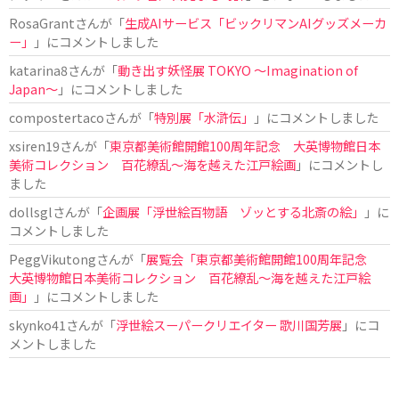
RosaGrant
さんが「
生成AIサービス「ビックリマンAIグッズメーカ
ー」
」にコメントしました
katarina8
さんが「
動き出す妖怪展 TOKYO 〜Imagination of
Japan〜
」にコメントしました
compostertaco
さんが「
特別展「水滸伝」
」にコメントしました
xsiren19
さんが「
東京都美術館開館100周年記念 大英博物館日本
美術コレクション 百花繚乱～海を越えた江戸絵画
」にコメントし
ました
dollsgl
さんが「
企画展「浮世絵百物語 ゾッとする北斎の絵」
」に
コメントしました
PeggVikutong
さんが「
展覧会「東京都美術館開館100周年記念
大英博物館日本美術コレクション 百花繚乱〜海を越えた江戸絵
画」
」にコメントしました
skynko41
さんが「
浮世絵スーパークリエイター 歌川国芳展
」にコ
メントしました