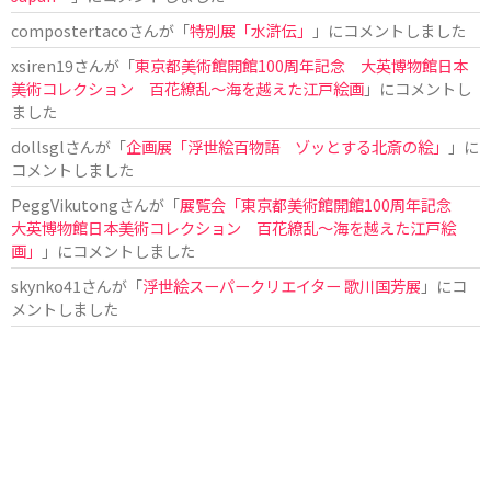
compostertaco
さんが「
特別展「水滸伝」
」にコメントしました
xsiren19
さんが「
東京都美術館開館100周年記念 大英博物館日本
美術コレクション 百花繚乱～海を越えた江戸絵画
」にコメントし
ました
dollsgl
さんが「
企画展「浮世絵百物語 ゾッとする北斎の絵」
」に
コメントしました
PeggVikutong
さんが「
展覧会「東京都美術館開館100周年記念
大英博物館日本美術コレクション 百花繚乱〜海を越えた江戸絵
画」
」にコメントしました
skynko41
さんが「
浮世絵スーパークリエイター 歌川国芳展
」にコ
メントしました