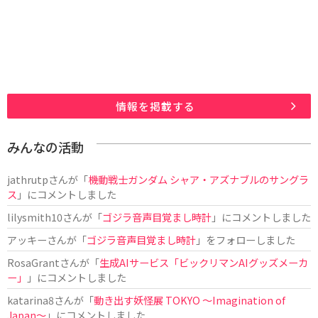
情報を掲載する
みんなの活動
jathrutp
さんが「
機動戦士ガンダム シャア・アズナブルのサングラ
ス
」にコメントしました
lilysmith10
さんが「
ゴジラ音声目覚まし時計
」にコメントしました
アッキー
さんが「
ゴジラ音声目覚まし時計
」をフォローしました
RosaGrant
さんが「
生成AIサービス「ビックリマンAIグッズメーカ
ー」
」にコメントしました
katarina8
さんが「
動き出す妖怪展 TOKYO 〜Imagination of
Japan〜
」にコメントしました