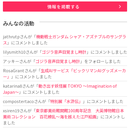
情報を掲載する
みんなの活動
jathrutp
さんが「
機動戦士ガンダム シャア・アズナブルのサングラ
ス
」にコメントしました
lilysmith10
さんが「
ゴジラ音声目覚まし時計
」にコメントしました
アッキー
さんが「
ゴジラ音声目覚まし時計
」をフォローしました
RosaGrant
さんが「
生成AIサービス「ビックリマンAIグッズメーカ
ー」
」にコメントしました
katarina8
さんが「
動き出す妖怪展 TOKYO 〜Imagination of
Japan〜
」にコメントしました
compostertaco
さんが「
特別展「水滸伝」
」にコメントしました
xsiren19
さんが「
東京都美術館開館100周年記念 大英博物館日本
美術コレクション 百花繚乱～海を越えた江戸絵画
」にコメントし
ました