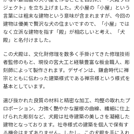
ジェクト」を立ち上げました。犬小屋の「小屋」という
言葉には粗末な建物という意味が含まれますが、今回の
建物は優美で贅沢な犬の住まいですので、「小屋」では
なく立派な建物を指す「殿」が相応しいと考え、「犬
殿」と名付けました。
この犬殿は、文化財修理を数多く手掛けてきた修理技術
者監修のもと、現役の宮大工と経験豊富な板金職人、彫
刻師によって製作されます。デザインは、鎌倉時代に禅
宗とともに伝わった建築様式である禅宗様という様式を
基本としています。
選び抜かれた良質の材料と精密な加工、均整の取れたプ
ロポーション、力強く艶やかな屋根の曲線、繊細に仕上
げられた彫刻など、犬殿は社寺建築の美しさを凝縮した
建物となっております。社寺様式の建築を個人で保有す
る機会はまずありません。しかし、この犬殿を手に入れ