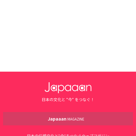
日本の文化と ”今” をつなぐ！
Japaaan
MAGAZINE
日本の伝統文化と"今"をつなぐウェブマガジン