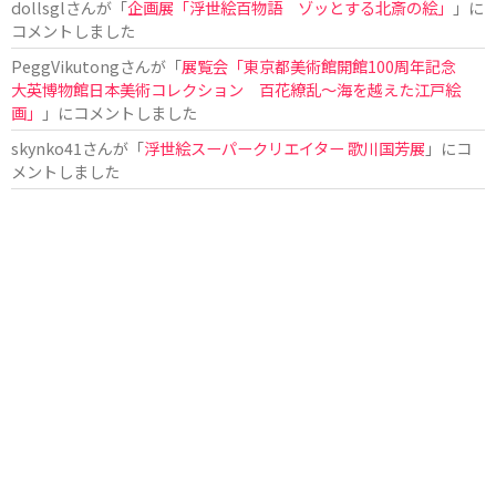
dollsgl
さんが「
企画展「浮世絵百物語 ゾッとする北斎の絵」
」に
コメントしました
PeggVikutong
さんが「
展覧会「東京都美術館開館100周年記念
大英博物館日本美術コレクション 百花繚乱〜海を越えた江戸絵
画」
」にコメントしました
skynko41
さんが「
浮世絵スーパークリエイター 歌川国芳展
」にコ
メントしました