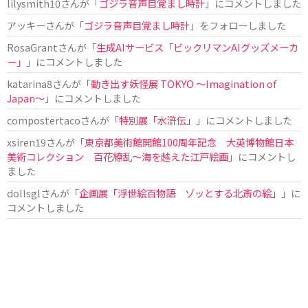
lilysmith10
さんが「
ゴジラ音声目覚まし時計
」にコメントしました
アッキー
さんが「
ゴジラ音声目覚まし時計
」をフォローしました
RosaGrant
さんが「
生成AIサービス「ビックリマンAIグッズメーカ
ー」
」にコメントしました
katarina8
さんが「
動き出す妖怪展 TOKYO 〜Imagination of
Japan〜
」にコメントしました
compostertaco
さんが「
特別展「水滸伝」
」にコメントしました
xsiren19
さんが「
東京都美術館開館100周年記念 大英博物館日本
美術コレクション 百花繚乱～海を越えた江戸絵画
」にコメントし
ました
dollsgl
さんが「
企画展「浮世絵百物語 ゾッとする北斎の絵」
」に
コメントしました