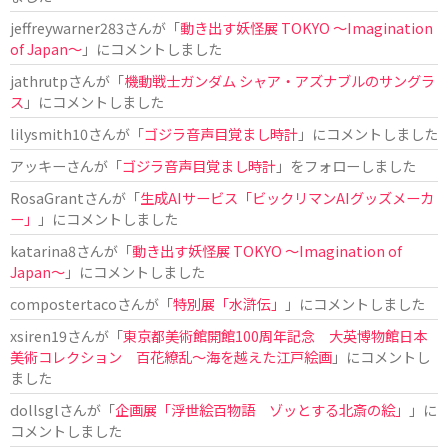
jeffreywarner283
さんが「
動き出す妖怪展 TOKYO 〜Imagination
of Japan〜
」にコメントしました
jathrutp
さんが「
機動戦士ガンダム シャア・アズナブルのサングラ
ス
」にコメントしました
lilysmith10
さんが「
ゴジラ音声目覚まし時計
」にコメントしました
アッキー
さんが「
ゴジラ音声目覚まし時計
」をフォローしました
RosaGrant
さんが「
生成AIサービス「ビックリマンAIグッズメーカ
ー」
」にコメントしました
katarina8
さんが「
動き出す妖怪展 TOKYO 〜Imagination of
Japan〜
」にコメントしました
compostertaco
さんが「
特別展「水滸伝」
」にコメントしました
xsiren19
さんが「
東京都美術館開館100周年記念 大英博物館日本
美術コレクション 百花繚乱～海を越えた江戸絵画
」にコメントし
ました
dollsgl
さんが「
企画展「浮世絵百物語 ゾッとする北斎の絵」
」に
コメントしました