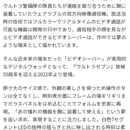
ウルトラ警備隊の隊員たちが連絡を取り合うために腕に
装着していたウェアラブルの双方向映像通信機。放送当
時の技術ではフルカラーでリアルタイムのビデオ通話が
可能な機器は開発の只中であり、通信相手の顔を見なが
らビデオ通話ができるビデオシーバーは、作中では夢の
ような端末として描かれています。
そんな近未来の端末だった「ビデオシーバー」が実用的
なデジタルウォッチとなって、『ウルトラセブン』放映
55周年を迎える2022年より登場。
原寸大のサイズ感で、外観の美しさを保つため操作ボタ
ンは全てなくし、時刻表示面にフレームの端ギリギリま
でガラスパネルをはめ込むことでフォルムを忠実に再
現。「あの憧れの機器を腕に装着して使える」という夢
を追い求め、実現することに注力しました。白色7セグ
メントLEDの独特の揺らぎと共に映し出される時刻は柔