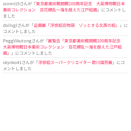
xsiren19
さんが「
東京都美術館開館100周年記念 大英博物館日本
美術コレクション 百花繚乱～海を越えた江戸絵画
」にコメントし
ました
dollsgl
さんが「
企画展「浮世絵百物語 ゾッとする北斎の絵」
」に
コメントしました
PeggVikutong
さんが「
展覧会「東京都美術館開館100周年記念
大英博物館日本美術コレクション 百花繚乱〜海を越えた江戸絵
画」
」にコメントしました
skynko41
さんが「
浮世絵スーパークリエイター 歌川国芳展
」にコ
メントしました