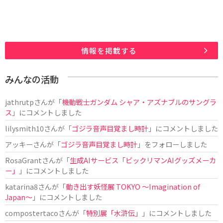
情報を掲載する
みんなの活動
jathrutp
さんが「
機動戦士ガンダム シャア・アズナブルのサングラ
ス
」にコメントしました
lilysmith10
さんが「
ゴジラ音声目覚まし時計
」にコメントしました
アッキー
さんが「
ゴジラ音声目覚まし時計
」をフォローしました
RosaGrant
さんが「
生成AIサービス「ビックリマンAIグッズメーカ
ー」
」にコメントしました
katarina8
さんが「
動き出す妖怪展 TOKYO 〜Imagination of
Japan〜
」にコメントしました
compostertaco
さんが「
特別展「水滸伝」
」にコメントしました