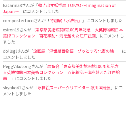
katarina8
さんが「
動き出す妖怪展 TOKYO 〜Imagination of
Japan〜
」にコメントしました
compostertaco
さんが「
特別展「水滸伝」
」にコメントしました
xsiren19
さんが「
東京都美術館開館100周年記念 大英博物館日本
美術コレクション 百花繚乱～海を越えた江戸絵画
」にコメントし
ました
dollsgl
さんが「
企画展「浮世絵百物語 ゾッとする北斎の絵」
」に
コメントしました
PeggVikutong
さんが「
展覧会「東京都美術館開館100周年記念
大英博物館日本美術コレクション 百花繚乱〜海を越えた江戸絵
画」
」にコメントしました
skynko41
さんが「
浮世絵スーパークリエイター 歌川国芳展
」にコ
メントしました