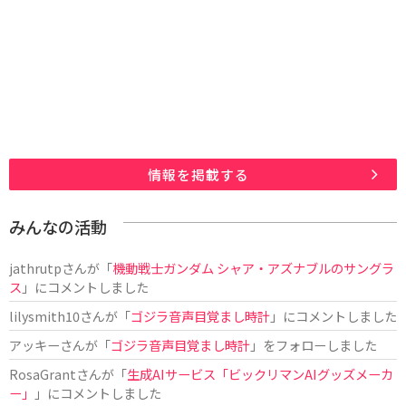
情報を掲載する
みんなの活動
jathrutp
さんが「
機動戦士ガンダム シャア・アズナブルのサングラ
ス
」にコメントしました
lilysmith10
さんが「
ゴジラ音声目覚まし時計
」にコメントしました
アッキー
さんが「
ゴジラ音声目覚まし時計
」をフォローしました
RosaGrant
さんが「
生成AIサービス「ビックリマンAIグッズメーカ
ー」
」にコメントしました