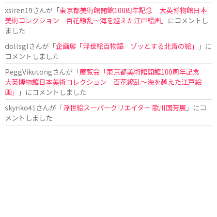
xsiren19
さんが「
東京都美術館開館100周年記念 大英博物館日本
美術コレクション 百花繚乱～海を越えた江戸絵画
」にコメントし
ました
dollsgl
さんが「
企画展「浮世絵百物語 ゾッとする北斎の絵」
」に
コメントしました
PeggVikutong
さんが「
展覧会「東京都美術館開館100周年記念
大英博物館日本美術コレクション 百花繚乱〜海を越えた江戸絵
画」
」にコメントしました
skynko41
さんが「
浮世絵スーパークリエイター 歌川国芳展
」にコ
メントしました