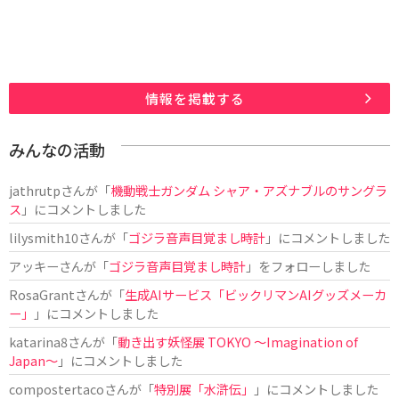
情報を掲載する
みんなの活動
jathrutp
さんが「
機動戦士ガンダム シャア・アズナブルのサングラ
ス
」にコメントしました
lilysmith10
さんが「
ゴジラ音声目覚まし時計
」にコメントしました
アッキー
さんが「
ゴジラ音声目覚まし時計
」をフォローしました
RosaGrant
さんが「
生成AIサービス「ビックリマンAIグッズメーカ
ー」
」にコメントしました
katarina8
さんが「
動き出す妖怪展 TOKYO 〜Imagination of
Japan〜
」にコメントしました
compostertaco
さんが「
特別展「水滸伝」
」にコメントしました