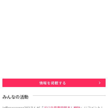
情報を掲載する
みんなの活動
jeffreywarner283
さんが「
ゴジラ音声目覚まし時計
」にコメントし