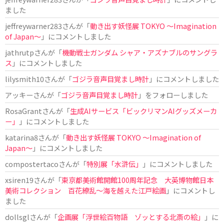
ました
jeffreywarner283
さんが「
動き出す妖怪展 TOKYO 〜Imagination
of Japan〜
」にコメントしました
jathrutp
さんが「
機動戦士ガンダム シャア・アズナブルのサングラ
ス
」にコメントしました
lilysmith10
さんが「
ゴジラ音声目覚まし時計
」にコメントしました
アッキー
さんが「
ゴジラ音声目覚まし時計
」をフォローしました
RosaGrant
さんが「
生成AIサービス「ビックリマンAIグッズメーカ
ー」
」にコメントしました
katarina8
さんが「
動き出す妖怪展 TOKYO 〜Imagination of
Japan〜
」にコメントしました
compostertaco
さんが「
特別展「水滸伝」
」にコメントしました
xsiren19
さんが「
東京都美術館開館100周年記念 大英博物館日本
美術コレクション 百花繚乱～海を越えた江戸絵画
」にコメントし
ました
dollsgl
さんが「
企画展「浮世絵百物語 ゾッとする北斎の絵」
」に