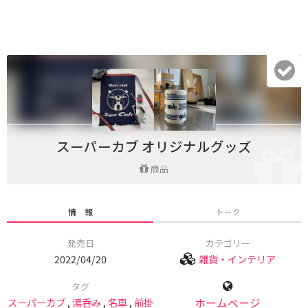
スーパーカブ オリジナルグッズ
商品
情 報
トーク
発売日
カテゴリー
2022/04/20
雑貨・インテリア
タグ
スーパーカブ
,
湯呑み
,
名車
,
前掛
ホームページ