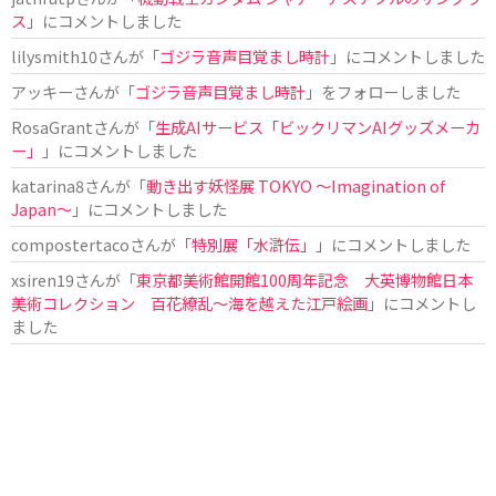
ス
」にコメントしました
lilysmith10
さんが「
ゴジラ音声目覚まし時計
」にコメントしました
アッキー
さんが「
ゴジラ音声目覚まし時計
」をフォローしました
RosaGrant
さんが「
生成AIサービス「ビックリマンAIグッズメーカ
ー」
」にコメントしました
katarina8
さんが「
動き出す妖怪展 TOKYO 〜Imagination of
Japan〜
」にコメントしました
compostertaco
さんが「
特別展「水滸伝」
」にコメントしました
xsiren19
さんが「
東京都美術館開館100周年記念 大英博物館日本
美術コレクション 百花繚乱～海を越えた江戸絵画
」にコメントし
ました