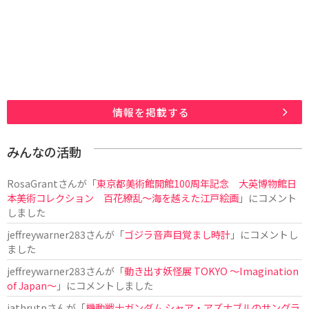
情報を掲載する
みんなの活動
RosaGrant
さんが「
東京都美術館開館100周年記念 大英博物館日
本美術コレクション 百花繚乱～海を越えた江戸絵画
」にコメント
しました
jeffreywarner283
さんが「
ゴジラ音声目覚まし時計
」にコメントし
ました
jeffreywarner283
さんが「
動き出す妖怪展 TOKYO 〜Imagination
of Japan〜
」にコメントしました
jathrutp
さんが「
機動戦士ガンダム シャア・アズナブルのサングラ