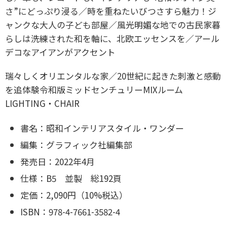
さ”にどっぷり浸る／時を重ねたいびつさすら魅力！ジ
ャンクな大人の子ども部屋／風光明媚な地での古民家暮
らしは洗練された和を軸に、北欧エッセンスを／アール
デコなアイアンがアクセント
瑞々しくオリエンタルな家／20世紀に起きた刺激と感動
を追体験令和版ミッドセンチュリーMIXルーム
LIGHTING・CHAIR
書名：昭和インテリアスタイル・ワンダー
編集：グラフィック社編集部
発売日：2022年4月
仕様：B5 並製 総192頁
定価：2,090円（10%税込）
ISBN：978-4-7661-3582-4