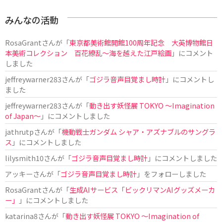
みんなの活動
RosaGrant
さんが「
東京都美術館開館100周年記念 大英博物館日
本美術コレクション 百花繚乱～海を越えた江戸絵画
」にコメント
しました
jeffreywarner283
さんが「
ゴジラ音声目覚まし時計
」にコメントし
ました
jeffreywarner283
さんが「
動き出す妖怪展 TOKYO 〜Imagination
of Japan〜
」にコメントしました
jathrutp
さんが「
機動戦士ガンダム シャア・アズナブルのサングラ
ス
」にコメントしました
lilysmith10
さんが「
ゴジラ音声目覚まし時計
」にコメントしました
アッキー
さんが「
ゴジラ音声目覚まし時計
」をフォローしました
RosaGrant
さんが「
生成AIサービス「ビックリマンAIグッズメーカ
ー」
」にコメントしました
katarina8
さんが「
動き出す妖怪展 TOKYO 〜Imagination of