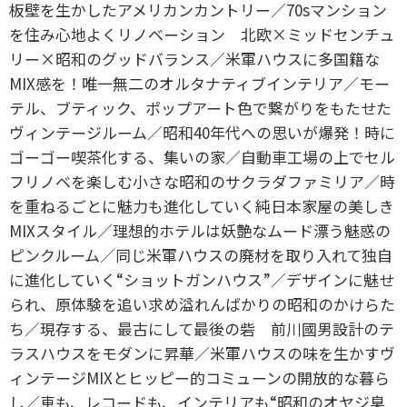
板壁を生かしたアメリカンカントリー／70sマンション
を住み心地よくリノベーション 北欧×ミッドセンチュ
リー×昭和のグッドバランス／米軍ハウスに多国籍な
MIX感を！唯一無二のオルタナティブインテリア／モー
テル、ブティック、ポップアート色で繋がりをもたせた
ヴィンテージルーム／昭和40年代への思いが爆発！時に
ゴーゴー喫茶化する、集いの家／自動車工場の上でセル
フリノベを楽しむ小さな昭和のサクラダファミリア／時
を重ねるごとに魅力も進化していく純日本家屋の美しき
MIXスタイル／理想的ホテルは妖艶なムード漂う魅惑の
ピンクルーム／同じ米軍ハウスの廃材を取り入れて独自
に進化していく“ショットガンハウス”／デザインに魅せ
られ、原体験を追い求め溢れんばかりの昭和のかけらた
ち／現存する、最古にして最後の砦 前川國男設計のテ
ラスハウスをモダンに昇華／米軍ハウスの味を生かすヴ
ィンテージMIXとヒッピー的コミューンの開放的な暮ら
し／車も、レコードも、インテリアも“昭和のオヤジ臭