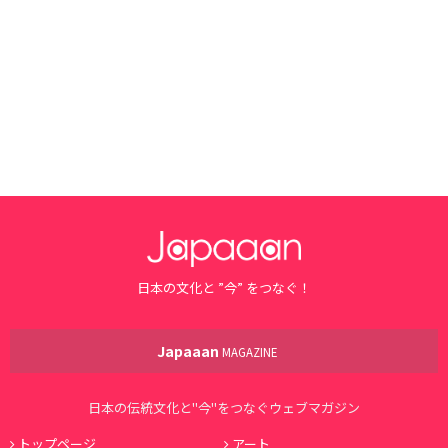
日本の文化と ”今” をつなぐ！
Japaaan
MAGAZINE
日本の伝統文化と"今"をつなぐウェブマガジン
トップページ
アート