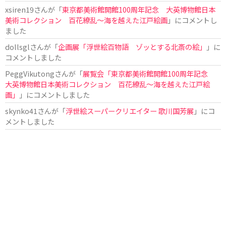
xsiren19
さんが「
東京都美術館開館100周年記念 大英博物館日本
美術コレクション 百花繚乱～海を越えた江戸絵画
」にコメントし
ました
dollsgl
さんが「
企画展「浮世絵百物語 ゾッとする北斎の絵」
」に
コメントしました
PeggVikutong
さんが「
展覧会「東京都美術館開館100周年記念
大英博物館日本美術コレクション 百花繚乱〜海を越えた江戸絵
画」
」にコメントしました
skynko41
さんが「
浮世絵スーパークリエイター 歌川国芳展
」にコ
メントしました