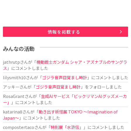
情報を掲載する
みんなの活動
jathrutp
さんが「
機動戦士ガンダム シャア・アズナブルのサングラ
ス
」にコメントしました
lilysmith10
さんが「
ゴジラ音声目覚まし時計
」にコメントしました
アッキー
さんが「
ゴジラ音声目覚まし時計
」をフォローしました
RosaGrant
さんが「
生成AIサービス「ビックリマンAIグッズメーカ
ー」
」にコメントしました
katarina8
さんが「
動き出す妖怪展 TOKYO 〜Imagination of
Japan〜
」にコメントしました
compostertaco
さんが「
特別展「水滸伝」
」にコメントしました