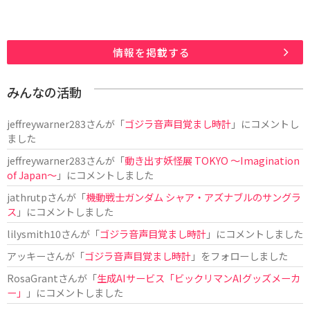
情報を掲載する
みんなの活動
jeffreywarner283
さんが「
ゴジラ音声目覚まし時計
」にコメントし
ました
jeffreywarner283
さんが「
動き出す妖怪展 TOKYO 〜Imagination
of Japan〜
」にコメントしました
jathrutp
さんが「
機動戦士ガンダム シャア・アズナブルのサングラ
ス
」にコメントしました
lilysmith10
さんが「
ゴジラ音声目覚まし時計
」にコメントしました
アッキー
さんが「
ゴジラ音声目覚まし時計
」をフォローしました
RosaGrant
さんが「
生成AIサービス「ビックリマンAIグッズメーカ
ー」
」にコメントしました