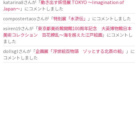
katarina8
さんが「
動き出す妖怪展 TOKYO 〜Imagination of
Japan〜
」にコメントしました
compostertaco
さんが「
特別展「水滸伝」
」にコメントしました
xsiren19
さんが「
東京都美術館開館100周年記念 大英博物館日本
美術コレクション 百花繚乱～海を越えた江戸絵画
」にコメントし
ました
dollsgl
さんが「
企画展「浮世絵百物語 ゾッとする北斎の絵」
」に
コメントしました