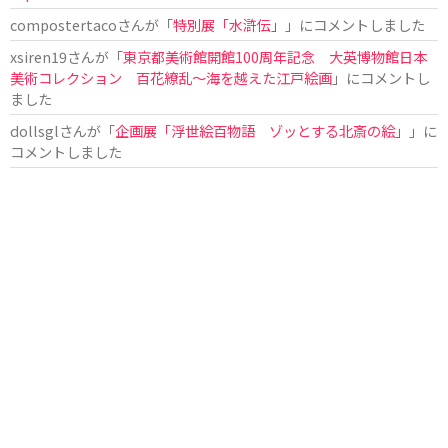
compostertaco
さんが「
特別展「水滸伝」
」にコメントしました
xsiren19
さんが「
東京都美術館開館100周年記念 大英博物館日本
美術コレクション 百花繚乱～海を越えた江戸絵画
」にコメントし
ました
dollsgl
さんが「
企画展「浮世絵百物語 ゾッとする北斎の絵」
」に
コメントしました