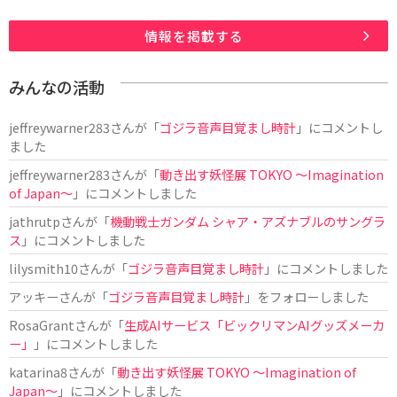
情報を掲載する
みんなの活動
jeffreywarner283
さんが「
ゴジラ音声目覚まし時計
」にコメントし
ました
jeffreywarner283
さんが「
動き出す妖怪展 TOKYO 〜Imagination
of Japan〜
」にコメントしました
jathrutp
さんが「
機動戦士ガンダム シャア・アズナブルのサングラ
ス
」にコメントしました
lilysmith10
さんが「
ゴジラ音声目覚まし時計
」にコメントしました
アッキー
さんが「
ゴジラ音声目覚まし時計
」をフォローしました
RosaGrant
さんが「
生成AIサービス「ビックリマンAIグッズメーカ
ー」
」にコメントしました
katarina8
さんが「
動き出す妖怪展 TOKYO 〜Imagination of
Japan〜
」にコメントしました