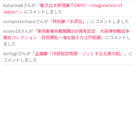
katarina8
さんが「
動き出す妖怪展 TOKYO 〜Imagination of
Japan〜
」にコメントしました
compostertaco
さんが「
特別展「水滸伝」
」にコメントしました
xsiren19
さんが「
東京都美術館開館100周年記念 大英博物館日本
美術コレクション 百花繚乱～海を越えた江戸絵画
」にコメントし
ました
dollsgl
さんが「
企画展「浮世絵百物語 ゾッとする北斎の絵」
」に
コメントしました