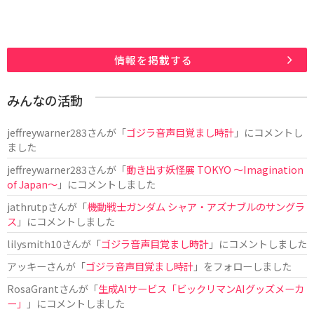
情報を掲載する
みんなの活動
jeffreywarner283
さんが「
ゴジラ音声目覚まし時計
」にコメントし
ました
jeffreywarner283
さんが「
動き出す妖怪展 TOKYO 〜Imagination
of Japan〜
」にコメントしました
jathrutp
さんが「
機動戦士ガンダム シャア・アズナブルのサングラ
ス
」にコメントしました
lilysmith10
さんが「
ゴジラ音声目覚まし時計
」にコメントしました
アッキー
さんが「
ゴジラ音声目覚まし時計
」をフォローしました
RosaGrant
さんが「
生成AIサービス「ビックリマンAIグッズメーカ
ー」
」にコメントしました