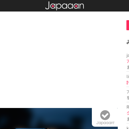
j
l
R
Japaaan!
k