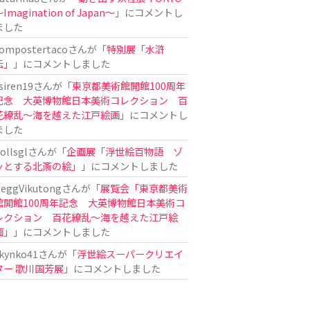
Imagination of Japan〜
」にコメントし
ました
ompostertaco
さんが「
特別展「水滸
伝」
」にコメントしました
siren19
さんが「
東京都美術館開館100周年
記念 大英博物館日本美術コレクション 百
花繚乱～海を越えた江戸絵画
」にコメントし
ました
ollsgl
さんが「
企画展「浮世絵百物語 ゾ
ッとする北斎の絵」
」にコメントしました
eggVikutong
さんが「
展覧会「東京都美術
館開館100周年記念 大英博物館日本美術コ
レクション 百花繚乱〜海を越えた江戸絵
画」
」にコメントしました
kynko41
さんが「
浮世絵スーパークリエイ
ター 歌川国芳展
」にコメントしました