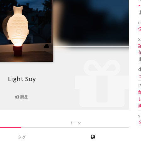
〜
c
x
d
Light Soy
P
商品
s
トーク
タグ