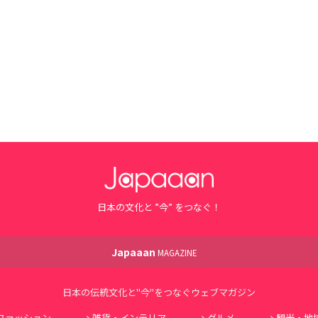
日本の文化と ”今” をつなぐ！
Japaaan
MAGAZINE
日本の伝統文化と"今"をつなぐウェブマガジン
ファッション
雑貨・インテリア
グルメ
観光・地