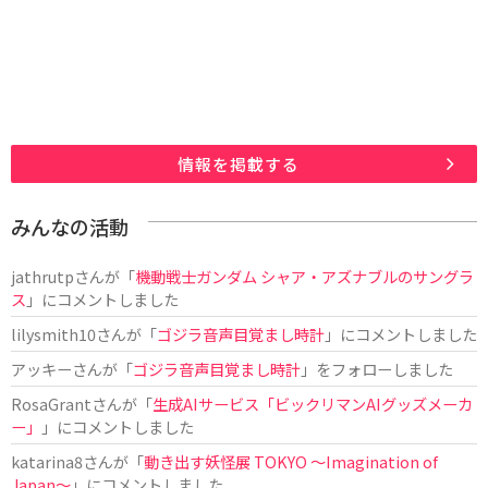
情報を掲載する
みんなの活動
jathrutp
さんが「
機動戦士ガンダム シャア・アズナブルのサングラ
ス
」にコメントしました
lilysmith10
さんが「
ゴジラ音声目覚まし時計
」にコメントしました
アッキー
さんが「
ゴジラ音声目覚まし時計
」をフォローしました
RosaGrant
さんが「
生成AIサービス「ビックリマンAIグッズメーカ
ー」
」にコメントしました
katarina8
さんが「
動き出す妖怪展 TOKYO 〜Imagination of
Japan〜
」にコメントしました