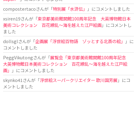
compostertaco
さんが「
特別展「水滸伝」
」にコメントしました
xsiren19
さんが「
東京都美術館開館100周年記念 大英博物館日本
美術コレクション 百花繚乱～海を越えた江戸絵画
」にコメントし
ました
dollsgl
さんが「
企画展「浮世絵百物語 ゾッとする北斎の絵」
」に
コメントしました
PeggVikutong
さんが「
展覧会「東京都美術館開館100周年記念
大英博物館日本美術コレクション 百花繚乱〜海を越えた江戸絵
画」
」にコメントしました
skynko41
さんが「
浮世絵スーパークリエイター 歌川国芳展
」にコ
メントしました