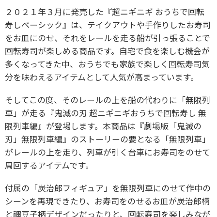
２０２１年３月に発売した『超ニギニギ おうちで回転
寿しベーシック』は、テイクアウトや手作りしたお寿司
をお皿にのせ、それをレールを走る船が引っ張ることで
回転寿司が楽しめる商品です。自宅で食を楽しむ機会が
多くなってきた中、おうちでも家族で楽しく回転寿司気
分を味わえるアイテムとして人気が高まっています。
そしてこの度、そのレールの上を船の代わりに「無限列
車」が走る『鬼滅の刃 超ニギニギおうちで回転寿し 無
限列車編』が登場します。本商品は『劇場版「鬼滅の
刃」無限列車編』のストーリーの要となる「無限列車」
がレールの上を走り、列車が引く台車にお寿司をのせて
周回するアイテムです。
付属の「炭治郎フィギュア」を無限列車にのせて作中の
シーンを再現できたり、お寿司をのせるお皿が炭治郎柄
と禰豆子柄デザインだったりと、回転寿司を楽しみなが