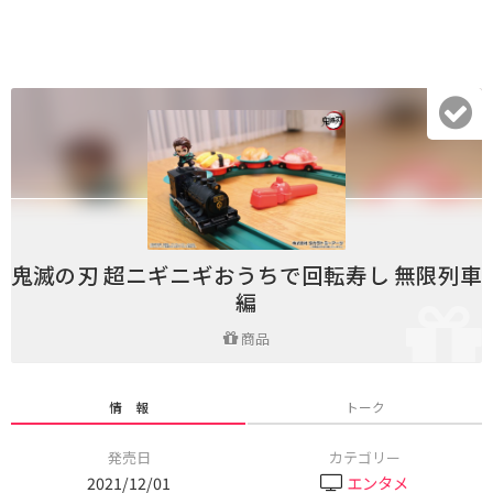
鬼滅の刃 超ニギニギおうちで回転寿し 無限列車
編
商品
情 報
トーク
発売日
カテゴリー
2021/12/01
エンタメ