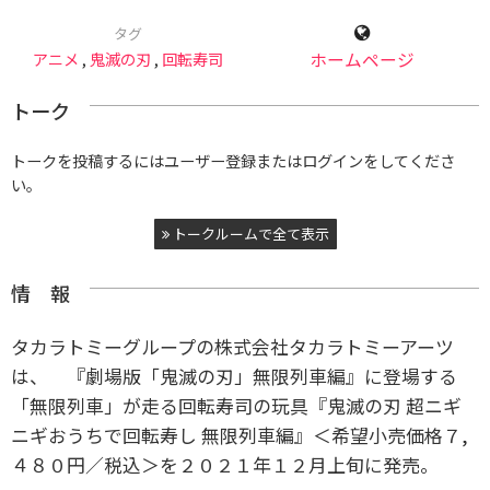
タグ
アニメ
,
鬼滅の刃
,
回転寿司
ホームページ
トーク
トークを投稿するにはユーザー登録またはログインをしてくださ
い。
トークルームで全て表示
情 報
タカラトミーグループの株式会社タカラトミーアーツ
は、 『劇場版「鬼滅の刃」無限列車編』に登場する
「無限列車」が走る回転寿司の玩具『鬼滅の刃 超ニギ
ニギおうちで回転寿し 無限列車編』＜希望小売価格７,
４８０円／税込＞を２０２１年１２月上旬に発売。