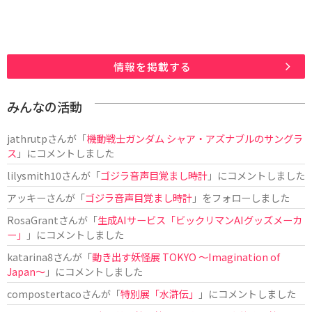
情報を掲載する
みんなの活動
jathrutp
さんが「
機動戦士ガンダム シャア・アズナブルのサングラ
ス
」にコメントしました
lilysmith10
さんが「
ゴジラ音声目覚まし時計
」にコメントしました
アッキー
さんが「
ゴジラ音声目覚まし時計
」をフォローしました
RosaGrant
さんが「
生成AIサービス「ビックリマンAIグッズメーカ
ー」
」にコメントしました
katarina8
さんが「
動き出す妖怪展 TOKYO 〜Imagination of
Japan〜
」にコメントしました
compostertaco
さんが「
特別展「水滸伝」
」にコメントしました