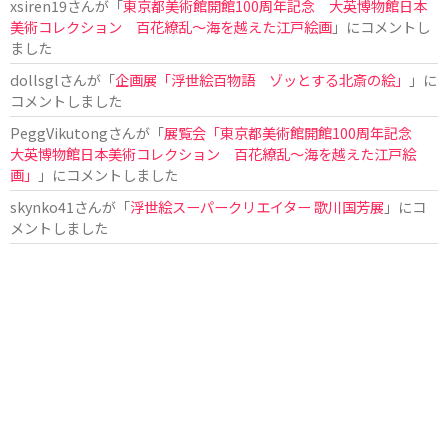
xsiren19
さんが「
東京都美術館開館100周年記念 大英博物館日本
美術コレクション 百花繚乱～海を越えた江戸絵画
」にコメントし
ました
dollsgl
さんが「
企画展「浮世絵百物語 ゾッとする北斎の絵」
」に
コメントしました
PeggVikutong
さんが「
展覧会「東京都美術館開館100周年記念
大英博物館日本美術コレクション 百花繚乱〜海を越えた江戸絵
画」
」にコメントしました
skynko41
さんが「
浮世絵スーパークリエイター 歌川国芳展
」にコ
メントしました