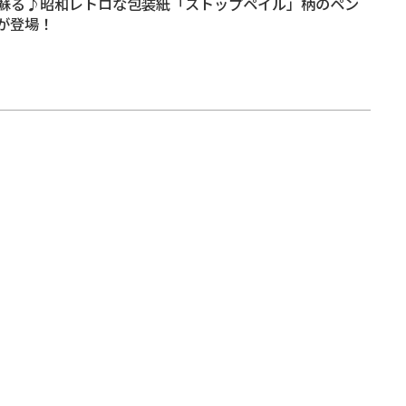
蘇る♪昭和レトロな包装紙「ストップペイル」柄のペン
が登場！