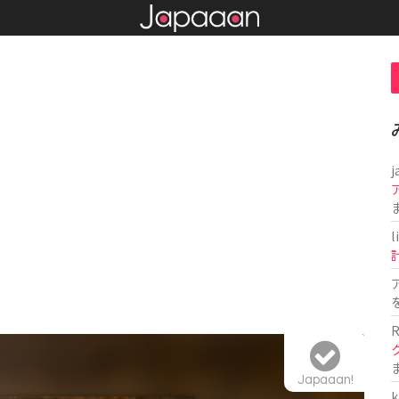
j
l
R
Japaaan!
k