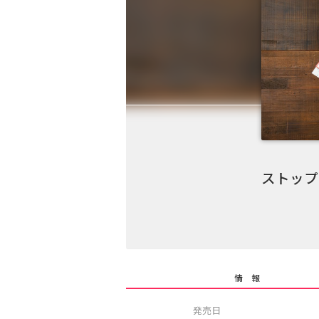
ストップ
情 報
発売日