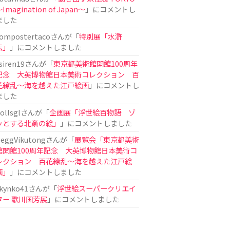
Imagination of Japan〜
」にコメントし
ました
ompostertaco
さんが「
特別展「水滸
伝」
」にコメントしました
siren19
さんが「
東京都美術館開館100周年
記念 大英博物館日本美術コレクション 百
花繚乱～海を越えた江戸絵画
」にコメントし
ました
ollsgl
さんが「
企画展「浮世絵百物語 ゾ
ッとする北斎の絵」
」にコメントしました
eggVikutong
さんが「
展覧会「東京都美術
館開館100周年記念 大英博物館日本美術コ
レクション 百花繚乱〜海を越えた江戸絵
画」
」にコメントしました
kynko41
さんが「
浮世絵スーパークリエイ
ター 歌川国芳展
」にコメントしました