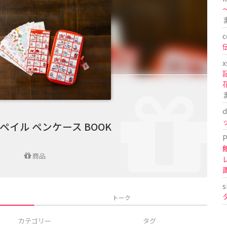
〜
c
x
d
ペイル ペンケース BOOK
P
商品
s
トーク
カテゴリー
タグ