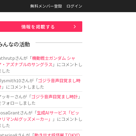
無料メンバー登録
ログイン
情報を掲載する
みんなの活動
athrutp
さんが「
機動戦士ガンダム シャ
ア・アズナブルのサングラス
」にコメントし
ました
ilysmith10
さんが「
ゴジラ音声目覚まし時
計
」にコメントしました
アッキー
さんが「
ゴジラ音声目覚まし時計
」
をフォローしました
osaGrant
さんが「
生成AIサービス「ビッ
クリマンAIグッズメーカー」
」にコメントし
ました
atarina8
さんが「
動き出す妖怪展 TOKYO