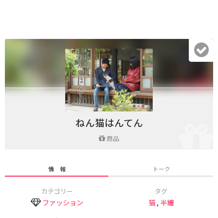
ねん猫はんてん
商品
情 報
トーク
カテゴリー
タグ
ファッション
猫
,
半纏