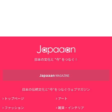
日本の文化と ”今” をつなぐ！
Japaaan
MAGAZINE
日本の伝統文化と"今"をつなぐウェブマガジン
トップページ
アート
ファッション
雑貨・インテリア