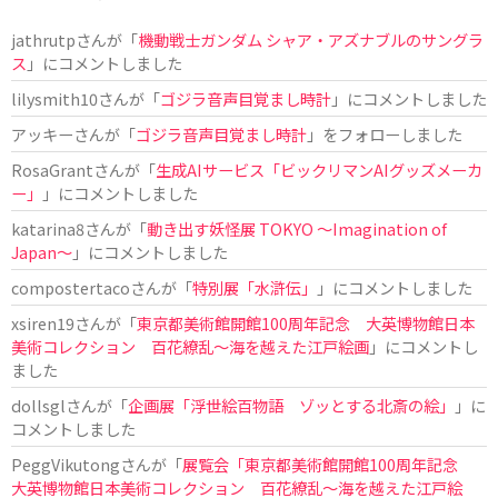
jathrutp
さんが「
機動戦士ガンダム シャア・アズナブルのサングラ
ス
」にコメントしました
lilysmith10
さんが「
ゴジラ音声目覚まし時計
」にコメントしました
アッキー
さんが「
ゴジラ音声目覚まし時計
」をフォローしました
RosaGrant
さんが「
生成AIサービス「ビックリマンAIグッズメーカ
ー」
」にコメントしました
katarina8
さんが「
動き出す妖怪展 TOKYO 〜Imagination of
Japan〜
」にコメントしました
compostertaco
さんが「
特別展「水滸伝」
」にコメントしました
xsiren19
さんが「
東京都美術館開館100周年記念 大英博物館日本
美術コレクション 百花繚乱～海を越えた江戸絵画
」にコメントし
ました
dollsgl
さんが「
企画展「浮世絵百物語 ゾッとする北斎の絵」
」に
コメントしました
PeggVikutong
さんが「
展覧会「東京都美術館開館100周年記念
大英博物館日本美術コレクション 百花繚乱〜海を越えた江戸絵