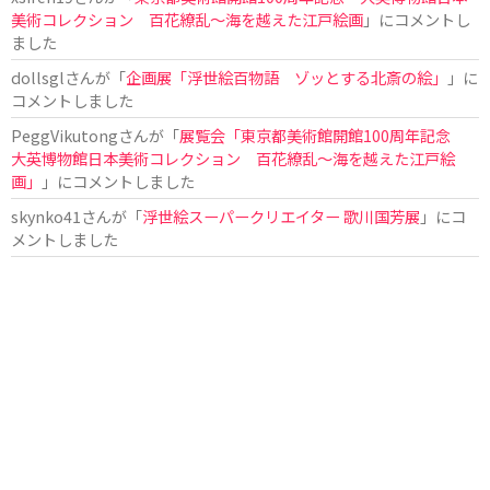
美術コレクション 百花繚乱～海を越えた江戸絵画
」にコメントし
ました
dollsgl
さんが「
企画展「浮世絵百物語 ゾッとする北斎の絵」
」に
コメントしました
PeggVikutong
さんが「
展覧会「東京都美術館開館100周年記念
大英博物館日本美術コレクション 百花繚乱〜海を越えた江戸絵
画」
」にコメントしました
skynko41
さんが「
浮世絵スーパークリエイター 歌川国芳展
」にコ
メントしました