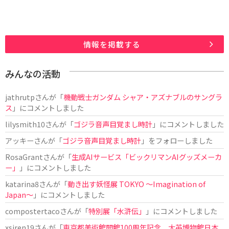
情報を掲載する
みんなの活動
jathrutp
さんが「
機動戦士ガンダム シャア・アズナブルのサングラ
ス
」にコメントしました
lilysmith10
さんが「
ゴジラ音声目覚まし時計
」にコメントしました
アッキー
さんが「
ゴジラ音声目覚まし時計
」をフォローしました
RosaGrant
さんが「
生成AIサービス「ビックリマンAIグッズメーカ
ー」
」にコメントしました
katarina8
さんが「
動き出す妖怪展 TOKYO 〜Imagination of
Japan〜
」にコメントしました
compostertaco
さんが「
特別展「水滸伝」
」にコメントしました
xsiren19
さんが「
東京都美術館開館100周年記念 大英博物館日本