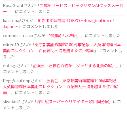
RosaGrant
さんが「
生成AIサービス「ビックリマンAIグッズメーカ
ー」
」にコメントしました
katarina8
さんが「
動き出す妖怪展 TOKYO 〜Imagination of
Japan〜
」にコメントしました
compostertaco
さんが「
特別展「水滸伝」
」にコメントしました
xsiren19
さんが「
東京都美術館開館100周年記念 大英博物館日本
美術コレクション 百花繚乱～海を越えた江戸絵画
」にコメントし
ました
dollsgl
さんが「
企画展「浮世絵百物語 ゾッとする北斎の絵」
」に
コメントしました
PeggVikutong
さんが「
展覧会「東京都美術館開館100周年記念
大英博物館日本美術コレクション 百花繚乱〜海を越えた江戸絵
画」
」にコメントしました
skynko41
さんが「
浮世絵スーパークリエイター 歌川国芳展
」にコ
メントしました