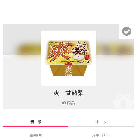
爽 甘熟梨
商品
情 報
トーク
発売日
カテゴリー