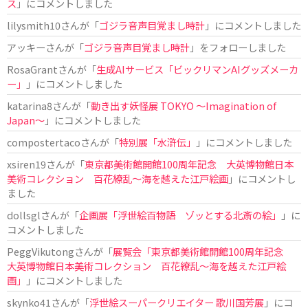
ス
」にコメントしました
lilysmith10
さんが「
ゴジラ音声目覚まし時計
」にコメントしました
アッキー
さんが「
ゴジラ音声目覚まし時計
」をフォローしました
RosaGrant
さんが「
生成AIサービス「ビックリマンAIグッズメーカ
ー」
」にコメントしました
katarina8
さんが「
動き出す妖怪展 TOKYO 〜Imagination of
Japan〜
」にコメントしました
compostertaco
さんが「
特別展「水滸伝」
」にコメントしました
xsiren19
さんが「
東京都美術館開館100周年記念 大英博物館日本
美術コレクション 百花繚乱～海を越えた江戸絵画
」にコメントし
ました
dollsgl
さんが「
企画展「浮世絵百物語 ゾッとする北斎の絵」
」に
コメントしました
PeggVikutong
さんが「
展覧会「東京都美術館開館100周年記念
大英博物館日本美術コレクション 百花繚乱〜海を越えた江戸絵
画」
」にコメントしました
skynko41
さんが「
浮世絵スーパークリエイター 歌川国芳展
」にコ