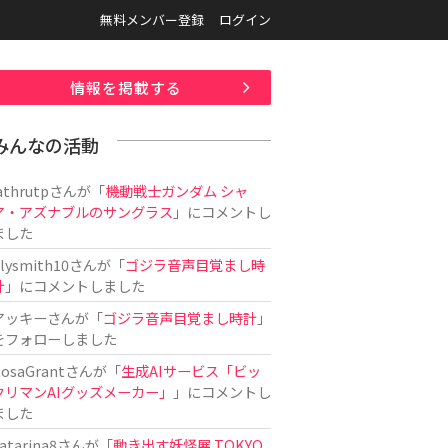
無料メンバー登録
ログイン
情報を掲載する
みんなの活動
athrutp
さんが「
機動戦士ガンダム シャ
ア・アズナブルのサングラス
」にコメントし
ました
ilysmith10
さんが「
ゴジラ音声目覚まし時
計
」にコメントしました
アッキー
さんが「
ゴジラ音声目覚まし時計
」
をフォローしました
osaGrant
さんが「
生成AIサービス「ビッ
クリマンAIグッズメーカー」
」にコメントし
ました
atarina8
さんが「
動き出す妖怪展 TOKYO