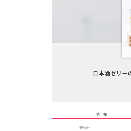
日本酒ゼリー
情 報
発売日