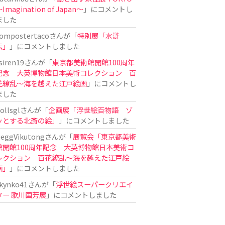
Imagination of Japan〜
」にコメントし
ました
ompostertaco
さんが「
特別展「水滸
伝」
」にコメントしました
siren19
さんが「
東京都美術館開館100周年
記念 大英博物館日本美術コレクション 百
花繚乱～海を越えた江戸絵画
」にコメントし
ました
ollsgl
さんが「
企画展「浮世絵百物語 ゾ
ッとする北斎の絵」
」にコメントしました
eggVikutong
さんが「
展覧会「東京都美術
館開館100周年記念 大英博物館日本美術コ
レクション 百花繚乱〜海を越えた江戸絵
画」
」にコメントしました
kynko41
さんが「
浮世絵スーパークリエイ
ター 歌川国芳展
」にコメントしました