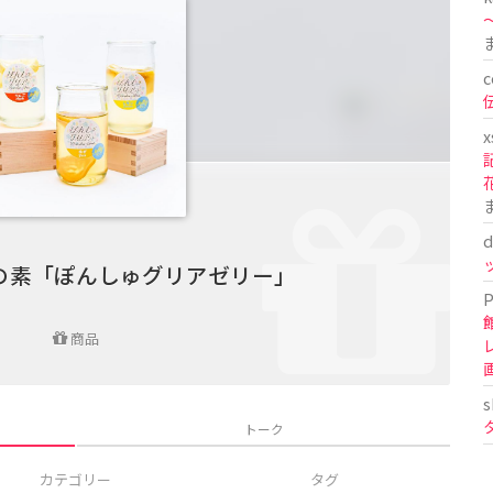
〜
c
x
d
の素「ぽんしゅグリアゼリー」
P
商品
s
トーク
カテゴリー
タグ