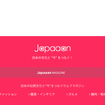
日本の文化と ”今” をつなぐ！
Japaaan
MAGAZINE
日本の伝統文化と"今"をつなぐウェブマガジン
ファッション
雑貨・インテリア
グルメ
観光・地