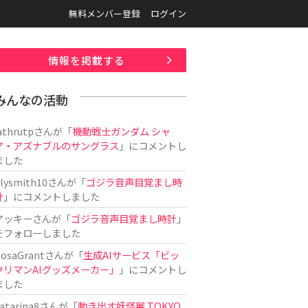
無料メンバー登録
ログイン
情報を掲載する
みんなの活動
athrutp
さんが「
機動戦士ガンダム シャ
ア・アズナブルのサングラス
」にコメントし
ました
ilysmith10
さんが「
ゴジラ音声目覚まし時
計
」にコメントしました
アッキー
さんが「
ゴジラ音声目覚まし時計
」
をフォローしました
osaGrant
さんが「
生成AIサービス「ビッ
クリマンAIグッズメーカー」
」にコメントし
ました
atarina8
さんが「
動き出す妖怪展 TOKYO