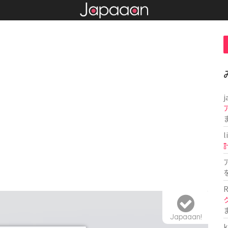
j
l
R
Japaaan!
k