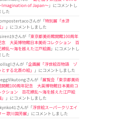
Imagination of Japan〜
」にコメントし
ました
ompostertaco
さんが「
特別展「水滸
伝」
」にコメントしました
siren19
さんが「
東京都美術館開館100周年
記念 大英博物館日本美術コレクション 百
花繚乱～海を越えた江戸絵画
」にコメントし
ました
ollsgl
さんが「
企画展「浮世絵百物語 ゾ
ッとする北斎の絵」
」にコメントしました
eggVikutong
さんが「
展覧会「東京都美術
館開館100周年記念 大英博物館日本美術コ
レクション 百花繚乱〜海を越えた江戸絵
画」
」にコメントしました
kynko41
さんが「
浮世絵スーパークリエイ
ター 歌川国芳展
」にコメントしました