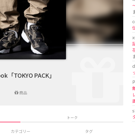
〜
c
x
d
bok「TOKYO PACK」
P
商品
s
トーク
カテゴリー
タグ