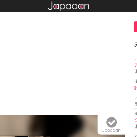
j
l
R
Japaaan!
k