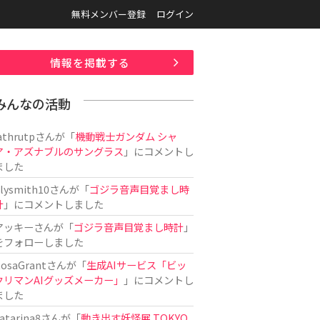
無料メンバー登録
ログイン
情報を掲載する
みんなの活動
athrutp
さんが「
機動戦士ガンダム シャ
ア・アズナブルのサングラス
」にコメントし
ました
ilysmith10
さんが「
ゴジラ音声目覚まし時
計
」にコメントしました
アッキー
さんが「
ゴジラ音声目覚まし時計
」
をフォローしました
osaGrant
さんが「
生成AIサービス「ビッ
クリマンAIグッズメーカー」
」にコメントし
ました
atarina8
さんが「
動き出す妖怪展 TOKYO