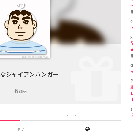
〜
c
x
d
なジャイアンハンガー
P
商品
s
トーク
タグ