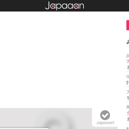
j
l
R
Japaaan!
k