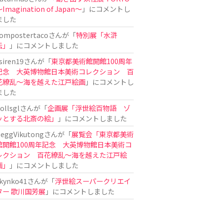
Imagination of Japan〜
」にコメントし
ました
ompostertaco
さんが「
特別展「水滸
伝」
」にコメントしました
siren19
さんが「
東京都美術館開館100周年
記念 大英博物館日本美術コレクション 百
花繚乱～海を越えた江戸絵画
」にコメントし
ました
ollsgl
さんが「
企画展「浮世絵百物語 ゾ
ッとする北斎の絵」
」にコメントしました
eggVikutong
さんが「
展覧会「東京都美術
館開館100周年記念 大英博物館日本美術コ
レクション 百花繚乱〜海を越えた江戸絵
画」
」にコメントしました
kynko41
さんが「
浮世絵スーパークリエイ
ター 歌川国芳展
」にコメントしました