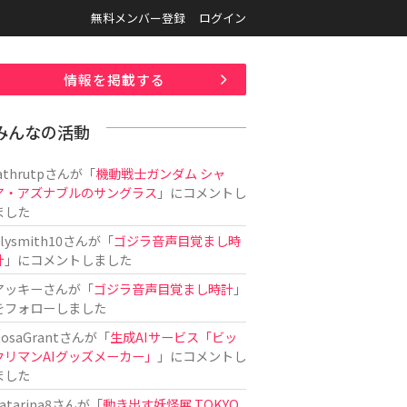
無料メンバー登録
ログイン
情報を掲載する
みんなの活動
athrutp
さんが「
機動戦士ガンダム シャ
ア・アズナブルのサングラス
」にコメントし
ました
ilysmith10
さんが「
ゴジラ音声目覚まし時
計
」にコメントしました
アッキー
さんが「
ゴジラ音声目覚まし時計
」
をフォローしました
osaGrant
さんが「
生成AIサービス「ビッ
クリマンAIグッズメーカー」
」にコメントし
ました
atarina8
さんが「
動き出す妖怪展 TOKYO