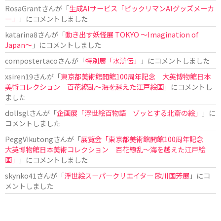
RosaGrant
さんが「
生成AIサービス「ビックリマンAIグッズメーカ
ー」
」にコメントしました
katarina8
さんが「
動き出す妖怪展 TOKYO 〜Imagination of
Japan〜
」にコメントしました
compostertaco
さんが「
特別展「水滸伝」
」にコメントしました
xsiren19
さんが「
東京都美術館開館100周年記念 大英博物館日本
美術コレクション 百花繚乱～海を越えた江戸絵画
」にコメントし
ました
dollsgl
さんが「
企画展「浮世絵百物語 ゾッとする北斎の絵」
」に
コメントしました
PeggVikutong
さんが「
展覧会「東京都美術館開館100周年記念
大英博物館日本美術コレクション 百花繚乱〜海を越えた江戸絵
画」
」にコメントしました
skynko41
さんが「
浮世絵スーパークリエイター 歌川国芳展
」にコ
メントしました