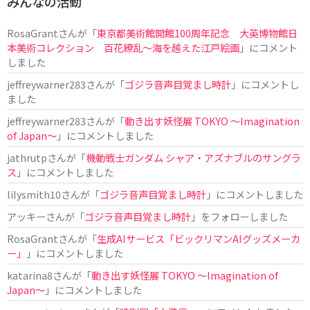
みんなの活動
RosaGrant
さんが「
東京都美術館開館100周年記念 大英博物館日
本美術コレクション 百花繚乱～海を越えた江戸絵画
」にコメント
しました
jeffreywarner283
さんが「
ゴジラ音声目覚まし時計
」にコメントし
ました
jeffreywarner283
さんが「
動き出す妖怪展 TOKYO 〜Imagination
of Japan〜
」にコメントしました
jathrutp
さんが「
機動戦士ガンダム シャア・アズナブルのサングラ
ス
」にコメントしました
lilysmith10
さんが「
ゴジラ音声目覚まし時計
」にコメントしました
アッキー
さんが「
ゴジラ音声目覚まし時計
」をフォローしました
RosaGrant
さんが「
生成AIサービス「ビックリマンAIグッズメーカ
ー」
」にコメントしました
katarina8
さんが「
動き出す妖怪展 TOKYO 〜Imagination of
Japan〜
」にコメントしました