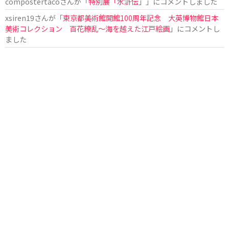
compostertaco
さんが「
特別展「水滸伝」
」にコメントしました
xsiren19
さんが「
東京都美術館開館100周年記念 大英博物館日本
美術コレクション 百花繚乱～海を越えた江戸絵画
」にコメントし
ました