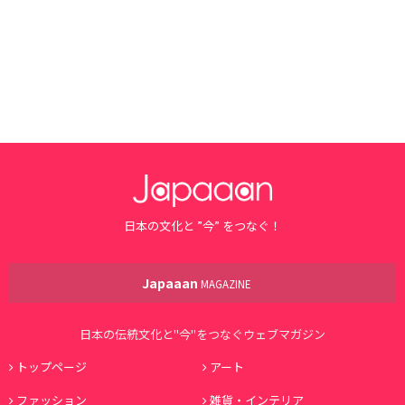
日本の文化と ”今” をつなぐ！
Japaaan
MAGAZINE
日本の伝統文化と"今"をつなぐウェブマガジン
トップページ
アート
ファッション
雑貨・インテリア