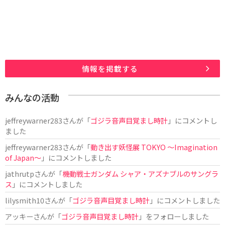
情報を掲載する
みんなの活動
jeffreywarner283
さんが「
ゴジラ音声目覚まし時計
」にコメントし
ました
jeffreywarner283
さんが「
動き出す妖怪展 TOKYO 〜Imagination
of Japan〜
」にコメントしました
jathrutp
さんが「
機動戦士ガンダム シャア・アズナブルのサングラ
ス
」にコメントしました
lilysmith10
さんが「
ゴジラ音声目覚まし時計
」にコメントしました
アッキー
さんが「
ゴジラ音声目覚まし時計
」をフォローしました