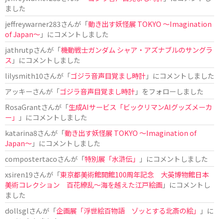
ました
jeffreywarner283
さんが「
動き出す妖怪展 TOKYO 〜Imagination
of Japan〜
」にコメントしました
jathrutp
さんが「
機動戦士ガンダム シャア・アズナブルのサングラ
ス
」にコメントしました
lilysmith10
さんが「
ゴジラ音声目覚まし時計
」にコメントしました
アッキー
さんが「
ゴジラ音声目覚まし時計
」をフォローしました
RosaGrant
さんが「
生成AIサービス「ビックリマンAIグッズメーカ
ー」
」にコメントしました
katarina8
さんが「
動き出す妖怪展 TOKYO 〜Imagination of
Japan〜
」にコメントしました
compostertaco
さんが「
特別展「水滸伝」
」にコメントしました
xsiren19
さんが「
東京都美術館開館100周年記念 大英博物館日本
美術コレクション 百花繚乱～海を越えた江戸絵画
」にコメントし
ました
dollsgl
さんが「
企画展「浮世絵百物語 ゾッとする北斎の絵」
」に