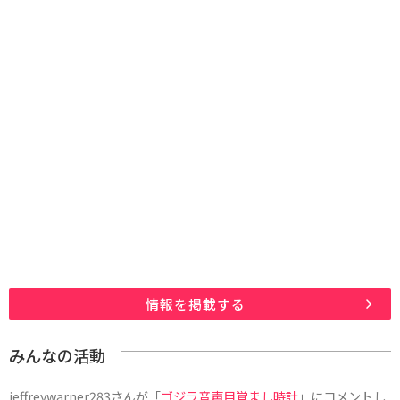
情報を掲載する
みんなの活動
jeffreywarner283
さんが「
ゴジラ音声目覚まし時計
」にコメントし