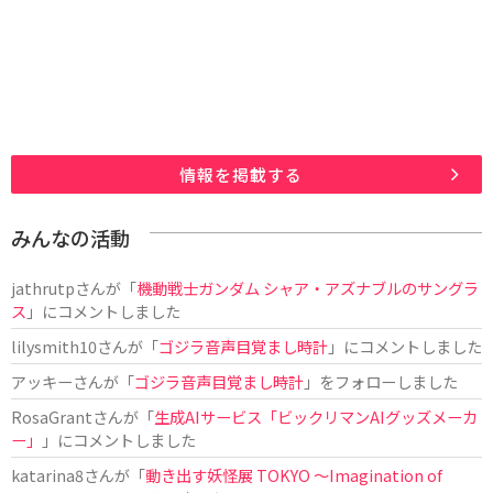
情報を掲載する
みんなの活動
jathrutp
さんが「
機動戦士ガンダム シャア・アズナブルのサングラ
ス
」にコメントしました
lilysmith10
さんが「
ゴジラ音声目覚まし時計
」にコメントしました
アッキー
さんが「
ゴジラ音声目覚まし時計
」をフォローしました
RosaGrant
さんが「
生成AIサービス「ビックリマンAIグッズメーカ
ー」
」にコメントしました
katarina8
さんが「
動き出す妖怪展 TOKYO 〜Imagination of