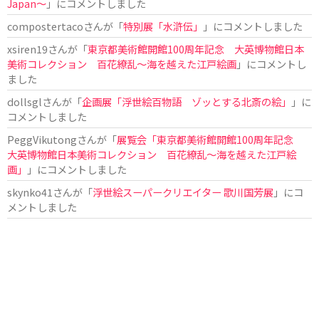
Japan〜
」にコメントしました
compostertaco
さんが「
特別展「水滸伝」
」にコメントしました
xsiren19
さんが「
東京都美術館開館100周年記念 大英博物館日本
美術コレクション 百花繚乱～海を越えた江戸絵画
」にコメントし
ました
dollsgl
さんが「
企画展「浮世絵百物語 ゾッとする北斎の絵」
」に
コメントしました
PeggVikutong
さんが「
展覧会「東京都美術館開館100周年記念
大英博物館日本美術コレクション 百花繚乱〜海を越えた江戸絵
画」
」にコメントしました
skynko41
さんが「
浮世絵スーパークリエイター 歌川国芳展
」にコ
メントしました